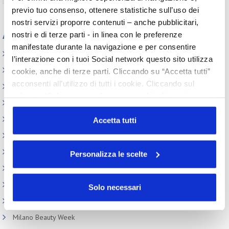
previo tuo consenso, ottenere statistiche sull’uso dei
nostri servizi proporre contenuti – anche pubblicitari,
Appuntamenti
nostri e di terze parti - in linea con le preferenze
manifestate durante la navigazione e per consentire
Elenco Completo
l’interazione con i tuoi Social network questo sito utilizza
Assemblea
cookie, anche di terze parti. Cliccando su “Accetta tutti”
acconsenti all’utilizzo di tutti i cookie. Cliccando sul
Convegno tecnico internazionale
pulsante “Solo necessari” nessun cookie di tracciamento
Cosmoprof
o profilazione viene utilizzato. Cliccando su
Information Day
“Personalizza le scelte” è possibile esprimere la propria
Accetta tutti
volontà in relazione a ciascuna categoria di cookie del
Beauty Links
sito. Per ulteriori informazioni consulta la
Cookie Policy
Beauty Report
Personalizza le scelte
Incontri tematici
Eventi Speciali
Solo necessari
Leonardo Genio e Bellezza
Milano Beauty Week