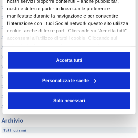
nostri servizi proporre contenuti – anche pubblicitari,
Elenco Completo
nostri e di terze parti - in linea con le preferenze
manifestate durante la navigazione e per consentire
Assemblea
l’interazione con i tuoi Social network questo sito utilizza
Convegno tecnico internazionale
cookie, anche di terze parti. Cliccando su “Accetta tutti”
Cosmoprof
acconsenti all’utilizzo di tutti i cookie. Cliccando sul
pulsante “Solo necessari” nessun cookie di tracciamento
Information Day
o profilazione viene utilizzato. Cliccando su
Beauty Links
“Personalizza le scelte” è possibile esprimere la propria
Accetta tutti
Beauty Report
volontà in relazione a ciascuna categoria di cookie del
sito. Per ulteriori informazioni consulta la
Cookie Policy
Incontri tematici
Personalizza le scelte
Eventi Speciali
Leonardo Genio e Bellezza
Solo necessari
Milano Beauty Week
Archivio
Tutti gli anni