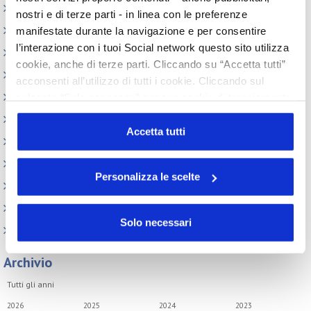
Elenco Completo
nostri e di terze parti - in linea con le preferenze
Assemblea
manifestate durante la navigazione e per consentire
l’interazione con i tuoi Social network questo sito utilizza
Convegno tecnico internazionale
cookie, anche di terze parti. Cliccando su “Accetta tutti”
Cosmoprof
acconsenti all’utilizzo di tutti i cookie. Cliccando sul
Information Day
pulsante “Solo necessari” nessun cookie di tracciamento
o profilazione viene utilizzato. Cliccando su
Beauty Links
“Personalizza le scelte” è possibile esprimere la propria
Accetta tutti
Beauty Report
volontà in relazione a ciascuna categoria di cookie del
Incontri tematici
sito. Per ulteriori informazioni consulta la
Cookie Policy
Personalizza le scelte
Eventi Speciali
Leonardo Genio e Bellezza
Solo necessari
Milano Beauty Week
Archivio
Tutti gli anni
2026
2025
2024
2023