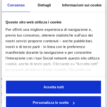
22/01/2024
Consenso
Dettagli
Informazioni sui cookie
Cosmetica Italia e i Gruppi Aromi e fragranze e Mapic di
Aispec hanno proposto il 22 gennaio (h.14.30) un webinar
dedicato alle imprese associate per approfondire i
Questo sito web utilizza i cookie
contenuti della Linea Guida Cosmetics Europe - IFRA
sull’applicazione del Regolamento 2023/1545.
Per offrirti una migliore esperienza di navigazione e,
previo tuo consenso, ottenere statistiche sull’uso dei
nostri servizi proporre contenuti – anche pubblicitari,
nostri e di terze parti - in linea con le preferenze
manifestate durante la navigazione e per consentire
Prec.
1
Succ.
l’interazione con i tuoi Social network questo sito utilizza
cookie, anche di terze parti. Cliccando su “Accetta tutti”
acconsenti all’utilizzo di tutti i cookie. Cliccando sul
pulsante “Solo necessari” nessun cookie di tracciamento
Appuntamenti
o profilazione viene utilizzato. Cliccando su
Elenco Completo
“Personalizza le scelte” è possibile esprimere la propria
Accetta tutti
volontà in relazione a ciascuna categoria di cookie del
Assemblea
sito. Per ulteriori informazioni consulta la
Cookie Policy
Convegno tecnico internazionale
Personalizza le scelte