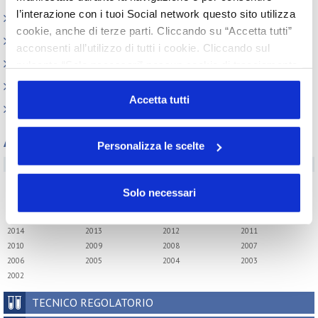
l’interazione con i tuoi Social network questo sito utilizza
Contesto macroeconomico
cookie, anche di terze parti. Cliccando su “Accetta tutti”
Scenari internazionali
acconsenti all’utilizzo di tutti i cookie. Cliccando sul
Consumer trends
pulsante “Solo necessari” nessun cookie di tracciamento
o profilazione viene utilizzato. Cliccando su
Precedenti pubblicazioni
“Personalizza le scelte” è possibile esprimere la propria
Accetta tutti
Indagini tematiche
volontà in relazione a ciascuna categoria di cookie del
sito. Per ulteriori informazioni consulta la
Cookie Policy
Archivio
Personalizza le scelte
Tutti gli anni
2026
2025
2024
2023
Solo necessari
2022
2021
2020
2019
2018
2017
2016
2015
2014
2013
2012
2011
2010
2009
2008
2007
2006
2005
2004
2003
2002
TECNICO REGOLATORIO