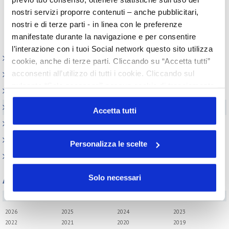
nostri servizi proporre contenuti – anche pubblicitari,
Prec.
1
Succ.
nostri e di terze parti - in linea con le preferenze
manifestate durante la navigazione e per consentire
l’interazione con i tuoi Social network questo sito utilizza
Appuntamenti
cookie, anche di terze parti. Cliccando su “Accetta tutti”
acconsenti all’utilizzo di tutti i cookie. Cliccando sul
Outlook: il nuovo report del Centro Studi
pulsante “Solo necessari” nessun cookie di tracciamento
Contesto macroeconomico
o profilazione viene utilizzato. Cliccando su
Scenari internazionali
“Personalizza le scelte” è possibile esprimere la propria
Accetta tutti
volontà in relazione a ciascuna categoria di cookie del
Consumer trends
sito. Per ulteriori informazioni consulta la
Cookie Policy
Precedenti pubblicazioni
Personalizza le scelte
Indagini tematiche
Solo necessari
Archivio
Tutti gli anni
2026
2025
2024
2023
2022
2021
2020
2019