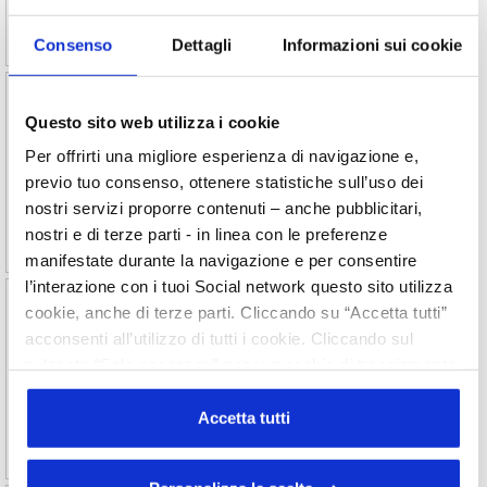
per il ritiro dei CLV
Consenso
Dettagli
Informazioni sui cookie
2020/42 CONAI: aumenta il Contributo
ambientale per carta e vetro
Questo sito web utilizza i cookie
Per offrirti una migliore esperienza di navigazione e,
CONAI ha deliberato l’aumento del Contributo ambientale
previo tuo consenso, ottenere statistiche sull’uso dei
per gli imballaggi in carta e vetro, che entrerà in vigore
rispettivamente dall’1 giugno 2020 e dall’1 luglio 2020.
nostri servizi proporre contenuti – anche pubblicitari,
nostri e di terze parti - in linea con le preferenze
manifestate durante la navigazione e per consentire
l’interazione con i tuoi Social network questo sito utilizza
2020/38 Gel lava mani ad azione
cookie, anche di terze parti. Cliccando su “Accetta tutti”
igienizzante
acconsenti all’utilizzo di tutti i cookie. Cliccando sul
pulsante “Solo necessari” nessun cookie di tracciamento
Affermazioni ed aggettivazioni che facciano rimanere tali
o profilazione viene utilizzato. Cliccando su
tipi di prodotto nel campo cosmetico e sintesi sulle
disposizioni fiscali.
“Personalizza le scelte” è possibile esprimere la propria
Accetta tutti
volontà in relazione a ciascuna categoria di cookie del
sito. Per ulteriori informazioni consulta la
Cookie Policy