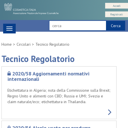
Accedi
Registrati
Cerca
Toggle
navigation
Home
Circolari
Tecnico Regolatorio
Tecnico Regolatorio
2020/58 Aggiornamenti normativi
internazionali
Etichettatura in Algeria; nota della Commissione sulla Brexit;
Regno Unito e alimenti con CBD; Russia e UMI; Svezia e
claim naturale/eco; etichettatura in Thailandia.
2020/56 Alcole usato per produrre