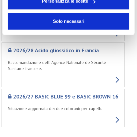
Personalizza le scelte
I lavori di revisione della Raccomandazione 2006 stanno
procedendo a ritmo accelerato e potrebbero concludersi
Solo necessari
alla fine di quest’anno.
2026/28 Acido gliossilico in Francia
Raccomandazione dell’ Agence Nationale de Sécurité
Sanitaire francese.
2026/27 BASIC BLUE 99 e BASIC BROWN 16
Situazione aggiornata dei due coloranti per capelli.