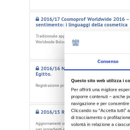
2016/17 Cosmoprof Worldwide 2016 – C
sentimento: i linguaggi della cosmetica
Tradizionale appuntamento con il Convegno Tecnico di
Worldwide Bologna.
Consenso
2016/16 Nuove disposizioni per la regi
Egitto.
Questo sito web utilizza i c
Registrazione presso la General Organisation for Expo
Per offrirti una migliore espe
proporre contenuti – anche pub
navigazione e per consentire l
Cliccando su “Accetta tutti” a
2016/15 Riunione Working Group Cosme
di tracciamento o profilazione
Aggiornamenti su quanto affrontato nella riunione de
volontà in relazione a ciascun
vari ingredienti e Decisioni dello Standing Committee