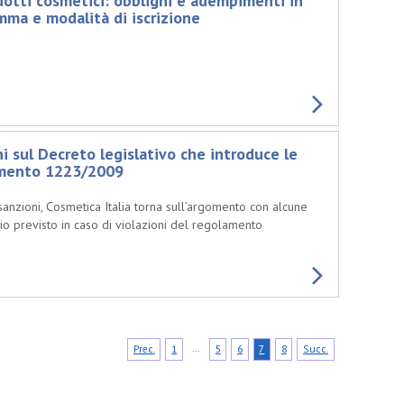
dotti cosmetici: obblighi e adempimenti in
mma e modalità di iscrizione
 sul Decreto legislativo che introduce le
lamento 1223/2009
nzioni, Cosmetica Italia torna sull’argomento con alcune
rio previsto in caso di violazioni del regolamento
...
Prec.
1
5
6
7
8
Succ.