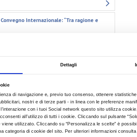
onvegno Internazionale: “Tra ragione e
 Cosmetica Italia nella giornata di apertura di Cosmoprof
Dettagli
strazione delle aziende esportatrici in
ookie
rt and Import Control (GOEIC).
rienza di navigazione e, previo tuo consenso, ottenere statistiche 
blicitari, nostri e di terze parti - in linea con le preferenze mani
’interazione con i tuoi Social network questo sito utilizza cookie,
cconsenti all’utilizzo di tutti i cookie. Cliccando sul pulsante “
tics – Bruxelles, 9 febbraio 2016
 viene utilizzato. Cliccando su “Personalizza le scelte” è possibi
l WG Cosmetics: nuovo Regolamento, fragranze e allergeni,
a categoria di cookie del sito. Per ulteriori informazioni consult
 on Cosmetic Products