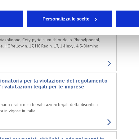
Personalizza le scelte
(Scientific Committee on Consumer Safety)
hiazolinone, Cetylpyridinium chloride, o-Phenylphenol,
 HC Yellow n. 17, HC Red n. 17, 1-Hexyl 4,5-Diamino
ionatoria per la violazione del regolamento
: valutazioni legali per le imprese
ario gratuito sulle valutazioni legali della disciplina
 in vigore in Italia.