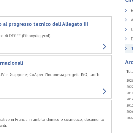
E
A
 progresso tecnico dell'Allegato III
C
co di DEGEE (Ethoxydiglycol).
D
T
Arc
rnazionali
Tutt
UV in Giappone; CoA per l'Indonesia;progetti ISO; tariffe
202
202
201
201
201
200
200
ziative in Francia in ambito chimico e cosmetico; documento
nti.