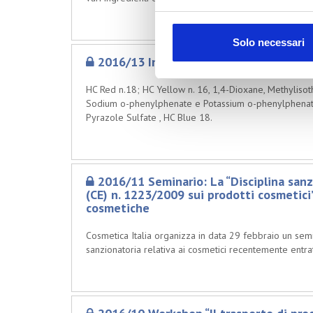
Solo necessari
2016/13 Ingredienti valutati da SCCS 
HC Red n.18; HC Yellow n. 16, 1,4-Dioxane, Methylisot
Sodium o-phenylphenate e Potassium o-phenylphenate,
Pyrazole Sulfate , HC Blue 18.
2016/11 Seminario: La “Disciplina sanz
(CE) n. 1223/2009 sui prodotti cosmetici”
cosmetiche
Cosmetica Italia organizza in data 29 febbraio un semin
sanzionatoria relativa ai cosmetici recentemente entrata