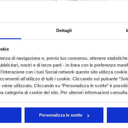
C
M
C
Dettagli
C
ookie
Arc
rienza di navigazione e, previo tuo consenso, ottenere statistiche 
Tutt
blicitari, nostri e di terze parti - in linea con le preferenze mani
’interazione con i tuoi Social network questo sito utilizza cookie,
202
202
cconsenti all’utilizzo di tutti i cookie. Cliccando sul pulsante “
201
 viene utilizzato. Cliccando su “Personalizza le scelte” è possibi
201
a categoria di cookie del sito. Per ulteriori informazioni consult
201
200
200
Personalizza le scelte