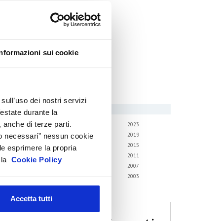
ircolari
emorandum of Understanding
orsi di formazione
Informazioni sui cookie
ontatti utili
FAQ
hivio
sull’uso dei nostri servizi
i gli anni
festate durante la
 anche di terze parti.
6
2025
2024
2023
2
2021
2020
2019
Solo necessari” nessun cookie
8
2017
2016
2015
le esprimere la propria
4
2013
2012
2011
a la
Cookie Policy
0
2009
2008
2007
6
2005
2004
2003
2
Accetta tutti