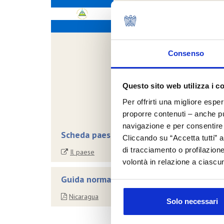
Consenso
Questo sito web utilizza i c
Per offrirti una migliore espe
proporre contenuti – anche pub
navigazione e per consentire l
Scheda paese
Cliccando su “Accetta tutti” a
di tracciamento o profilazione
Il paese
volontà in relazione a ciascun
Guida normativa all'esportazione
Nicaragua
Solo necessari