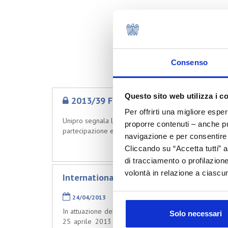
Consenso
Questo sito web utilizza i c
2013/39 Fiera COSMOPROF ASIA 2013: i
Per offrirti una migliore espe
Unipro segnala l’organizzazione, in collaborazione con 
proporre contenuti – anche pub
partecipazione e agevolazioni economiche per le PMI 
navigazione e per consentire l
Cliccando su “Accetta tutti” a
di tracciamento o profilazione
volontà in relazione a ciascun
International Cosmetic Forum Beijing - 
24/04/2013
In attuazione del rinnovato accordo di collaborazione
Solo necessari
25 aprile 2013 a Pechino, all'iniziativa "Internation