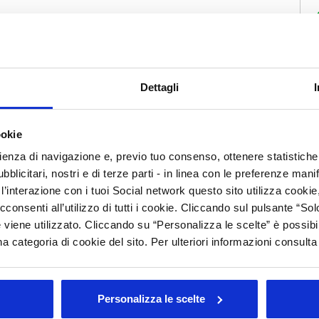
Dettagli
ookie
niziative e modalità di partecipazione
rienza di navigazione e, previo tuo consenso, ottenere statistiche 
Promos, di una Collettiva Italia. Opportunità di
blicitari, nostri e di terze parti - in linea con le preferenze mani
lombarde. Adesioni entro il 15 luglio 2013.
’interazione con i tuoi Social network questo sito utilizza cookie,
cconsenti all’utilizzo di tutti i cookie. Cliccando sul pulsante “
 viene utilizzato. Cliccando su “Personalizza le scelte” è possibi
a categoria di cookie del sito. Per ulteriori informazioni consult
2013
 con BolognaFiere/So.ge.cos, Unipro ha partecipato, il 24 e
Personalizza le scelte
al Cosmetic Forum Beijing", organizzata da BolognaFiere in