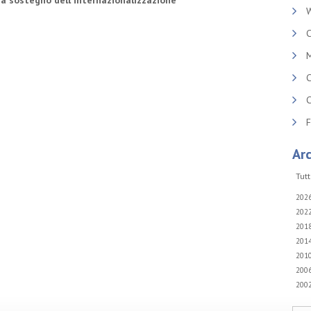
 a sostegno dell'internazionalizzazione
W
C
M
C
C
Arc
Tutt
202
202
201
201
201
200
200