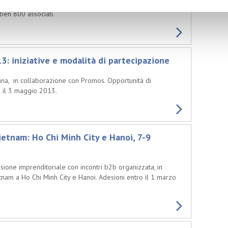
eneral Merchandise (CCAGM), l'associazione cinese che dal
ben 800 associati.
: iniziative e modalità di partecipazione
iana, in collaborazione con Promos. Opportunità di
o il 3 maggio 2013.
ietnam: Ho Chi Minh City e Hanoi, 7-9
sione imprenditoriale con incontri b2b organizzata, in
tnam a Ho Chi Minh City e Hanoi. Adesioni entro il 1 marzo