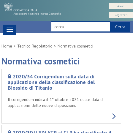
Accedi
Registrati
Cerca
Toggle
navigation
Home
Tecnico Regolatorio
Normativa cosmetici
Normativa cosmetici
2020/34 Corrigendum sulla data di
applicazione della classificazione del
Biossido di Titanio
Il corrigendum indica il 1° ottobre 2021 quale data di
applicazione delle nuove disposizioni.
2020/30 Il XIV ATP al CLP ha classificato il