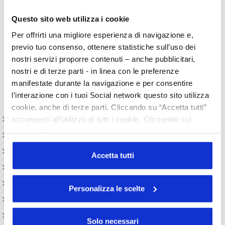
Archivio storico normativa cosmetici
Questo sito web utilizza i cookie
Etichettatura Prodotti cosmetici
Per offrirti una migliore esperienza di navigazione e,
Normative internazionali
previo tuo consenso, ottenere statistiche sull’uso dei
Notifica al CPNP
nostri servizi proporre contenuti – anche pubblicitari,
PaO
nostri e di terze parti - in linea con le preferenze
manifestate durante la navigazione e per consentire
Prodotti border-line
l’interazione con i tuoi Social network questo sito utilizza
Regolamento europeo 1223/2009
cookie, anche di terze parti. Cliccando su “Accetta tutti”
Prodotti e Ingredienti Cosmetici
acconsenti all’utilizzo di tutti i cookie. Cliccando sul
pulsante “Solo necessari” nessun cookie di tracciamento
Produzione e confezionamento
o profilazione viene utilizzato. Cliccando su
Dispositivi Medici
“Personalizza le scelte” è possibile esprimere la propria
Accetta tutti
REACH e CLP
volontà in relazione a ciascuna categoria di cookie del
sito. Per ulteriori informazioni consulta la
Cookie Policy
Sicurezza Prodotti cosmetici
Personalizza le scelte
Codici doganali e accise
Altre normative
Solo necessari