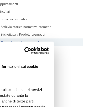
ppuntamenti
ircolari
ormativa cosmetici
Archivio storico normativa cosmetici
Etichettatura Prodotti cosmetici
Normative internazionali
Notifica al CPNP
PaO
Prodotti border-line
Informazioni sui cookie
Regolamento europeo 1223/2009
rodotti e Ingredienti Cosmetici
roduzione e confezionamento
sull’uso dei nostri servizi
festate durante la
ispositivi Medici
 anche di terze parti.
EACH e CLP
Solo necessari” nessun cookie