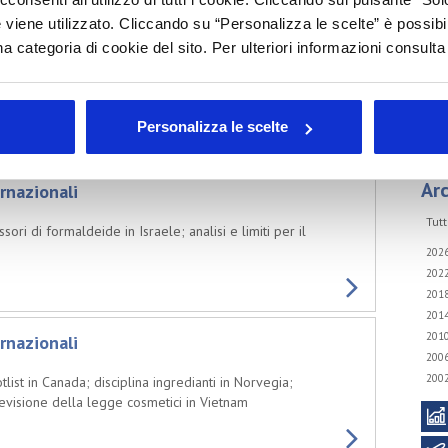
S
 viene utilizzato. Cliccando su “Personalizza le scelte” è possibi
rnazionali
a categoria di cookie del sito. Per ulteriori informazioni consult
C
standard giordano sui dentifrici; cambiamenti nello IECIC
A
A
Personalizza le scelte
Arc
rnazionali
Tutt
ri di formaldeide in Israele; analisi e limiti per il
202
202
201
201
201
rnazionali
200
200
ist in Canada; disciplina ingredianti in Norvegia;
evisione della legge cosmetici in Vietnam