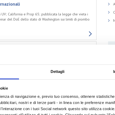
rnazionali
A
C
tri UV; California e Prop 65; pubblicata la legge che vieta i
nar del DoE dello stato di Washington sui limiti di piombo
N
rnazionali
NIFDC nella RPC; aggiornamento procedure di
 dell'industria cosmetica in California relativamente
65 per alcune forme di biossido di titanio.
Dettagli
P
ookie
rnazionali
P
rienza di navigazione e, previo tuo consenso, ottenere statistiche 
enti sulla California Proposition 65.
blicitari, nostri e di terze parti - in linea con le preferenze mani
D
’interazione con i tuoi Social network questo sito utilizza cookie,
R
cconsenti all’utilizzo di tutti i cookie. Cliccando sul pulsante “