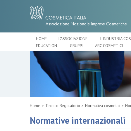
HOME
L'ASSOCIAZIONE
L'INDUSTRIA CO
EDUCATION
GRUPPI
ABC COSMETICI
Home
Tecnico Regolatorio
Normativa cosmetici
Nor
Normative internazionali