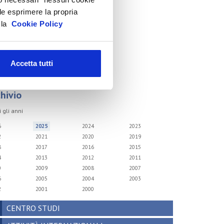
icurezza Prodotti cosmetici
le esprimere la propria
a la
Cookie Policy
odici doganali e accise
ltre normative
rchivio presentazioni
Accetta tutti
FAQ
hivio
i gli anni
6
2025
2024
2023
2
2021
2020
2019
8
2017
2016
2015
4
2013
2012
2011
0
2009
2008
2007
6
2005
2004
2003
2
2001
2000
CENTRO STUDI