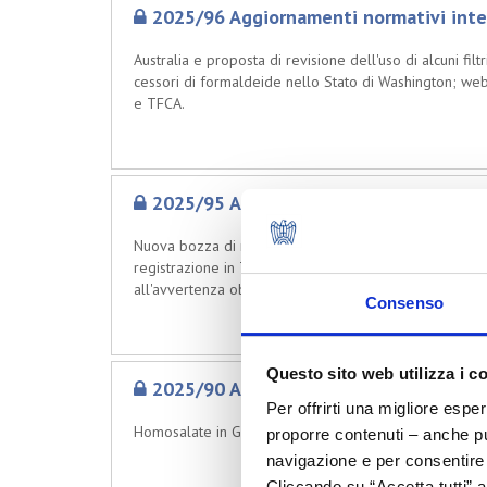
2025/96 Aggiornamenti normativi inte
Australia e proposta di revisione dell'uso di alcuni fil
cessori di formaldeide nello Stato di Washington; webi
e TFCA.
2025/95 Aggiornamenti normativi inte
Nuova bozza di normativa negli EAU; nuovi standard 
registrazione in Tunisia; importante decisione a favore
all'avvertenza obbligatoria prevista dalla Proposition 
Consenso
Questo sito web utilizza i c
2025/90 Aggiornamenti normativi inte
Per offrirti una migliore espe
Homosalate in GB; nuovi standard nella RPC; aggiornam
proporre contenuti – anche pub
navigazione e per consentire l
Cliccando su “Accetta tutti” a