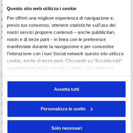
disuso), dall’altro gli effetti ambientali connessi a nuove attività,
Questo sito web utilizza i cookie
processi e servizi pianificati.
Per offrirti una migliore esperienza di navigazione e,
È importante anche sottolineare la trasversalità delle
previo tuo consenso, ottenere statistiche sull’uso dei
problematiche ambientali all’interno dell’azienda, che rende
necessario un ampio coinvolgimento della struttura aziendale in
nostri servizi proporre contenuti – anche pubblicitari,
tutte le sue componenti.
nostri e di terze parti - in linea con le preferenze
manifestate durante la navigazione e per consentire
l’interazione con i tuoi Social network questo sito utilizza
cookie, anche di terze parti. Cliccando su “Accetta tutti”
acconsenti all’utilizzo di tutti i cookie. Cliccando sul
pulsante “Solo necessari” nessun cookie di tracciamento
Cosmetica Italia per la sostenibilità
o profilazione viene utilizzato. Cliccando su
Osservatorio sulla sostenibilità
“Personalizza le scelte” è possibile esprimere la propria
Accetta tutti
Il progetto "Sostenibilità in azienda"
volontà in relazione a ciascuna categoria di cookie del
sito. Per ulteriori informazioni consulta la
Cookie Policy
Commit for Our Planet
Personalizza le scelte
Seminari
Circolari
Solo necessari
Certificazione di prodotto