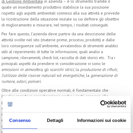
di Gestione Ambientale
in azienda – è lo strumento tramite il
quale un insediamento produttivo stabilisce la sua posizione
rispetto agli aspetti ambientali connessi alla sua attività e prevede
la ricostruzione della situazione iniziale su cui definire gli obiettivi
di miglioramento e misurare, nel tempo, i risultati conseguiti.
Per fare questo, l’azienda deve partire da una descrizione delle
attività svolte nel sito (materie prime, processi, prodotti) e dalle
loro conseguenze sull’ambiente, avvalendosi di strumenti analitici
utili al reperimento di tutte le informazioni, quali analisi a
campione, rilevamenti, check list, raccolta di dati storici etc. Tra i
principali aspetti da prendere in considerazione vi sono le
emissioni in atmosfera
, gli
scarichi idrici
, la
produzione di rifiuti
,
l’utilizzo delle risorse naturali
ed
energetiche,
la
generazione di
rumore, odori, polveri.
Oltre alle condizioni operative normali, è fondamentale che
l’analisi prenda in considerazione anche i rischi connessi alle
potenziali situazioni di emergenza, ad esempio i rischi di
contaminazione del suolo in caso di sversamenti accidentali. È
importante anche considerare le attività
passate
e le attività
future
dell’azienda. Ciò significa che l’analisi deve considerare, da un lato,
Consenso
Dettagli
Informazioni sui cookie
anche le attività o le aree dismesse che possono esercitare ancora
un impatto sull’ambiente (ad esempio, un serbatoio interrato in