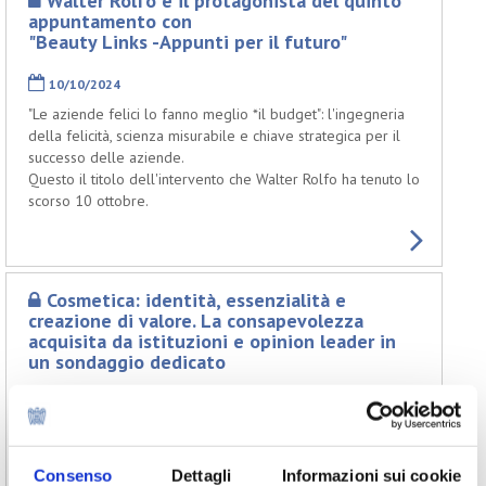
Walter Rolfo è il protagonista del quinto
appuntamento con
"Beauty Links -Appunti per il futuro"
10/10/2024
"Le aziende felici lo fanno meglio *il budget": l'ingegneria
della felicità, scienza misurabile e chiave strategica per il
successo delle aziende.
Questo il titolo dell'intervento che Walter Rolfo ha tenuto lo
scorso 10 ottobre.
Cosmetica: identità, essenzialità e
creazione di valore. La consapevolezza
acquisita da istituzioni e opinion leader in
un sondaggio dedicato
22/05/2024
Disponibili i materiali del quarto webinar del format “Beauty
Links – Appunti per il futuro”. L'appuntamento , tenutosi lo
Consenso
Dettagli
Informazioni sui cookie
scorso 22 maggio, ha visto protagonista Alessandra Ghisleri,