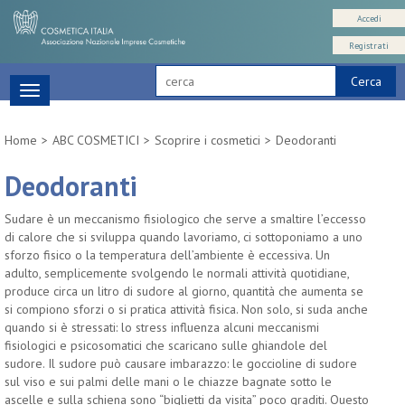
Accedi
Registrati
Cerca
Toggle
navigation
Home
ABC COSMETICI
Scoprire i cosmetici
Deodoranti
Deodoranti
Sudare è un meccanismo fisiologico che serve a smaltire l’eccesso
di calore che si sviluppa quando lavoriamo, ci sottoponiamo a uno
sforzo fisico o la temperatura dell’ambiente è eccessiva. Un
adulto, semplicemente svolgendo le normali attività quotidiane,
produce circa un litro di sudore al giorno, quantità che aumenta se
si compiono sforzi o si pratica attività fisica. Non solo, si suda anche
quando si è stressati: lo stress influenza alcuni meccanismi
fisiologici e psicosomatici che scaricano sulle ghiandole del
sudore. Il sudore può causare imbarazzo: le goccioline di sudore
sul viso e sui palmi delle mani o le chiazze bagnate sotto le
ascelle e sulla schiena sono “biglietti da visita” poco graditi. Questo