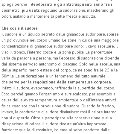
spiega perché
i deodoranti e gli antitraspiranti sono fra i
cosmetici più usati
: regolano la sudorazione, mascherano gli
odori, aiutano a mantenere la pelle fresca e asciutta.
Che cos'è il sudore
Il sudore è un liquido secreto dalle ghiandole sudoripare, sparse
un po’ ovunque nel corpo umano. Le zone in cui c’è una maggiore
concentrazione di ghiandole sudoripare sono: il cavo ascellare, il
viso, il tronco, l’interno cosce e la zona pubica. La percentuale
varia da persona a persona, ma l’eccesso di sudorazione dipende
dal sistema nervoso autonomo di ciascuno. Solo nelle ascelle, una
delle superfici meno estese del corpo, ce ne sono fra le 25 e le
50mila. La
sudorazione
è un fenomeno del tutto naturale
che
serve per la regolazione della temperatura corporea
.
Infatti, il sudore, evaporando, raffredda la superficie del corpo.
Ecco perché quando l’organismo è surriscaldato, per esempio a
causa dell’elevata temperatura ambientale o dell’intensa attività
fisica, reagisce con la produzione di sudore. Quando fa freddo,
invece, la produzione di sudore diminuisce: così il calore interno
non si disperde. Oltre a partecipare alla conservazione e alla
dissipazione di calore, il sudore riveste un’altra importante
funzione: quella di costituire, insieme al sebo prodotto dalle