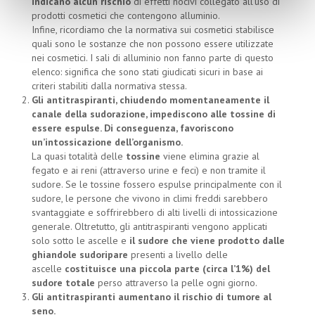
indicano alcun rischio
di effetti nocivi collegato all’uso di
prodotti cosmetici che contengono alluminio.
Infine, ricordiamo che la normativa sui cosmetici stabilisce
quali sono le sostanze che non possono essere utilizzate
nei cosmetici. I sali di alluminio non fanno parte di questo
elenco: significa che sono stati giudicati sicuri in base ai
criteri stabiliti dalla normativa stessa.
Gli antitraspiranti, chiudendo momentaneamente il
canale della sudorazione, impediscono alle tossine di
essere espulse. Di conseguenza, favoriscono
un’intossicazione dell’organismo.
La quasi totalità delle
tossine
viene elimina grazie al
fegato e ai reni (attraverso urine e feci) e non tramite il
sudore. Se le tossine fossero espulse principalmente con il
sudore, le persone che vivono in climi freddi sarebbero
svantaggiate e soffrirebbero di alti livelli di intossicazione
generale. Oltretutto, gli antitraspiranti vengono applicati
solo sotto le ascelle e
il sudore che viene prodotto dalle
ghiandole sudoripare
presenti a livello delle
ascelle
costituisce una piccola parte (circa l’1%) del
sudore totale
perso attraverso la pelle ogni giorno.
Gli antitraspiranti aumentano il rischio di tumore al
seno.