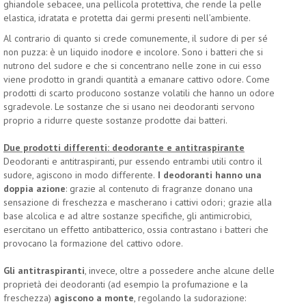
ghiandole sebacee, una pellicola protettiva, che rende la pelle
elastica, idratata e protetta dai germi presenti nell’ambiente.
Al contrario di quanto si crede comunemente, il sudore di per sé
non puzza: è un liquido inodore e incolore. Sono i batteri che si
nutrono del sudore e che si concentrano nelle zone in cui esso
viene prodotto in grandi quantità a emanare cattivo odore. Come
prodotti di scarto producono sostanze volatili che hanno un odore
sgradevole. Le sostanze che si usano nei deodoranti servono
proprio a ridurre queste sostanze prodotte dai batteri.
Due prodotti differenti: deodorante e antitraspirante
Deodoranti e antitraspiranti, pur essendo entrambi utili contro il
sudore, agiscono in modo differente.
I deodoranti hanno una
doppia azione
: grazie al contenuto di fragranze donano una
sensazione di freschezza e mascherano i cattivi odori; grazie alla
base alcolica e ad altre sostanze specifiche, gli antimicrobici,
esercitano un effetto antibatterico, ossia contrastano i batteri che
provocano la formazione del cattivo odore.
Gli antitraspiranti
, invece, oltre a possedere anche alcune delle
proprietà dei deodoranti (ad esempio la profumazione e la
freschezza)
agiscono a monte
, regolando la sudorazione: