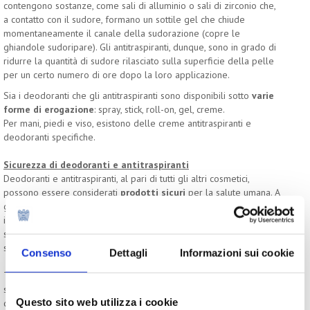
contengono sostanze, come sali di alluminio o sali di zirconio che,
a contatto con il sudore, formano un sottile gel che chiude
momentaneamente il canale della sudorazione (copre le
ghiandole sudoripare). Gli antitraspiranti, dunque, sono in grado di
ridurre la quantità di sudore rilasciato sulla superficie della pelle
per un certo numero di ore dopo la loro applicazione.
Sia i deodoranti che gli antitraspiranti sono disponibili sotto
varie
forme di erogazione
: spray, stick, roll-on, gel, creme.
Per mani, piedi e viso, esistono delle creme antitraspiranti e
deodoranti specifiche.
Sicurezza di deodoranti e antitraspiranti
Deodoranti e antitraspiranti, al pari di tutti gli altri cosmetici,
possono essere considerati
prodotti sicuri
per la salute umana. A
garantire
l’assenza di rischi gravi per il consumatore
sono
innanzitutto tre strumenti: le
disposizioni di legge,
i
test
eseguiti
su base volontaria dalle industrie cosmetiche e le operazioni di
sorveglianza.
Consenso
Dettagli
Informazioni sui cookie
Tuttavia, in diversi casi sono stati avanzati dei dubbi in merito alla
sicurezza di questi prodotti; in particolare, sono state rilanciate
Questo sito web utilizza i cookie
delle notizie che correlavano l’utilizzo di prodotti contenenti sali di