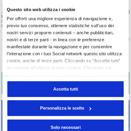
31/07/2026
Questo sito web utilizza i cookie
2026/78 La disciplina dei prodotti contenenti alluminio: linea guida in
bozza di Cosmetics Europe
Per offrirti una migliore esperienza di navigazione e,
La line guida rappresenta un primo documento di orientamento per
previo tuo consenso, ottenere statistiche sull’uso dei
l'interpretazione della nuova disciplina degli “ingredienti ...
nostri servizi proporre contenuti – anche pubblicitari,
nostri e di terze parti - in linea con le preferenze
ENTRA NELLA SEZIONE
manifestate durante la navigazione e per consentire
Appuntamenti
l’interazione con i tuoi Social network questo sito utilizza
Formazione
cookie, anche di terze parti. Cliccando su “Accetta tutti”
Novità
acconsenti all’utilizzo di tutti i cookie. Cliccando sul
pulsante “Solo necessari” nessun cookie di tracciamento
o profilazione viene utilizzato. Cliccando su
“Personalizza le scelte” è possibile esprimere la propria
Accetta tutti
volontà in relazione a ciascuna categoria di cookie del
sito. Per ulteriori informazioni consulta la
Cookie Policy
Personalizza le scelte
Solo necessari