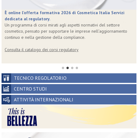
È online l’offerta formativa 2026 di Cosmetica Italia Servizi
Etichettatura ambientale
dedicata al regulatory.
Italian beauty
Un programma di corsi mirati agli aspetti normativi del settore
cosmetico, pensato per supportare le imprese nell’aggiornamento
Visita il mini-sito
continuo e nella gestione della compliance.
Scopri di più
Consulta il catalogo dei corsi regulatory
www.icosmeticbro.it
TECNICO REGOLATORIO
CENTRO STUDI
ATTIVITÀ INTERNAZIONALI