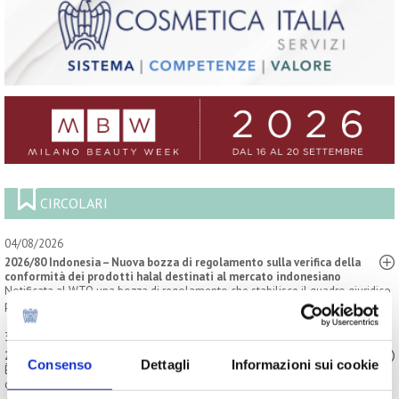
CIRCOLARI
04/08/2026
2026/80 Indonesia – Nuova bozza di regolamento sulla verifica della
conformità dei prodotti halal destinati al mercato indonesiano
Notificata al WTO una bozza di regolamento che stabilisce il quadro giuridico
per la verifica della conformità dei prodotti ...
31/07/2026
2026/79 Aggiornamenti normativi internazionali: Ucraina
Consenso
Dettagli
Informazioni sui cookie
È stata pubblicata sul sito del Ministero ucraino la nuova Resolution, con la
quale il termine ultimo è stato prorogato al 31 ...