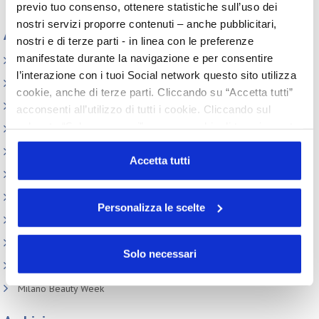
previo tuo consenso, ottenere statistiche sull’uso dei
nostri servizi proporre contenuti – anche pubblicitari,
Appuntamenti
nostri e di terze parti - in linea con le preferenze
manifestate durante la navigazione e per consentire
Elenco Completo
l’interazione con i tuoi Social network questo sito utilizza
Assemblea
cookie, anche di terze parti. Cliccando su “Accetta tutti”
Convegno tecnico internazionale
acconsenti all’utilizzo di tutti i cookie. Cliccando sul
pulsante “Solo necessari” nessun cookie di tracciamento
Cosmoprof
o profilazione viene utilizzato. Cliccando su
Information Day
“Personalizza le scelte” è possibile esprimere la propria
Accetta tutti
Beauty Links
volontà in relazione a ciascuna categoria di cookie del
sito. Per ulteriori informazioni consulta la
Cookie Policy
Beauty Report
Personalizza le scelte
Incontri tematici
Eventi Speciali
Solo necessari
Leonardo Genio e Bellezza
Milano Beauty Week