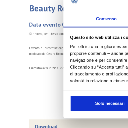
Beauty Report 2012
Consenso
Data evento 06/06/2012
Si rinnova, per il terzo anno consecutivo, l'appuntamento con il Beauty Report
Questo sito web utilizza i c
Per offrirti una migliore espe
L'evento di presentazione della pubblicazione promossa da Unipro e cura
proporre contenuti – anche pub
moderato da Cesara Buonamici.
navigazione e per consentire l
Cliccando su “Accetta tutti” a
L'incontro avrà inizio alle ore 18 di mercoledì 6 giugno presso Palazzo Wed
di tracciamento o profilazione
volontà in relazione a ciascun
Solo necessari
Download