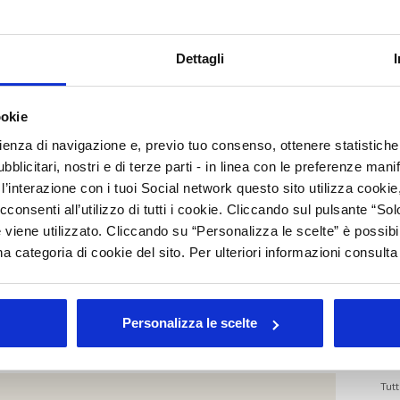
E
Dettagli
A
C
, terzo Rapporto annuale sul valore dell'industria cosmetica in Italia.
ookie
rienza di navigazione e, previo tuo consenso, ottenere statistiche 
I
ta da Ermeneia sarà articolato in un percorso creativo seguito da un
talk show
blicitari, nostri e di terze parti - in linea con le preferenze mani
B
’interazione con i tuoi Social network questo sito utilizza cookie,
B
cconsenti all’utilizzo di tutti i cookie. Cliccando sul pulsante “
ekind, sede del quotidiano Il Tempo, in Piazza Colonna 366.
 viene utilizzato. Cliccando su “Personalizza le scelte” è possibi
I
a categoria di cookie del sito. Per ulteriori informazioni consult
E
L
M
Personalizza le scelte
Arc
Tutt