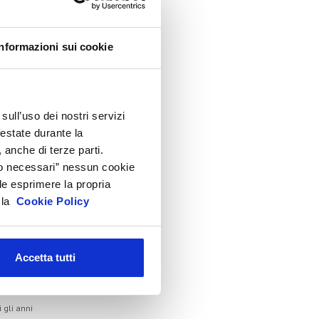
lenco Completo
Informazioni sui cookie
ssemblea
onvegno tecnico internazionale
Cosmoprof
sull’uso dei nostri servizi
nformation Day
festate durante la
eauty Links
 anche di terze parti.
eauty Report
Solo necessari” nessun cookie
le esprimere la propria
ncontri tematici
a la
Cookie Policy
venti Speciali
eonardo Genio e Bellezza
ilano Beauty Week
Accetta tutti
hivio
i gli anni