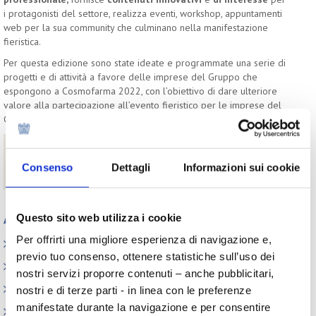
i protagonisti del settore, realizza eventi, workshop, appuntamenti
web per la sua community che culminano nella manifestazione
fieristica.
Per questa edizione sono state ideate e programmate una serie di
progetti e di attività a favore delle imprese del Gruppo che
espongono a Cosmofarma 2022, con l’obiettivo di dare ulteriore
valore alla partecipazione all’evento fieristico per le imprese del
Gruppo Cosmetici in Farmacia.
Download
Consenso
Dettagli
Informazioni sui cookie
Iniziative Gruppo Cosmofarma 2022
Appuntamenti
Questo sito web utilizza i cookie
Per offrirti una migliore esperienza di navigazione e,
Elenco Completo
previo tuo consenso, ottenere statistiche sull’uso dei
Assemblea
nostri servizi proporre contenuti – anche pubblicitari,
Convegno tecnico internazionale
nostri e di terze parti - in linea con le preferenze
manifestate durante la navigazione e per consentire
Cosmoprof