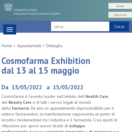
Accedi
Registrati
Cerca
Toggle
navigation
Home
Appuntamenti
Dettaglio
Cosmofarma Exhibition
dal 13 al 15 maggio
Da 13/05/2022 a 15/05/2022
Cosmofarma è l’evento leader nell’ambito dell’
Health Care
,
del
Beauty Care
e di tutti i servizi legati al mondo
della
farmacia.
Da anni un appuntamento imprescindibile per il
settore farmaceutico, la manifestazione rappresenta un punto di
incontro fondamentale tra l’industria e il farmacista. Crea spunti di
riflessione per aprire nuove strade di
sviluppo
professionale,
fornisce
contenuti innovativi
e
di interesse
per