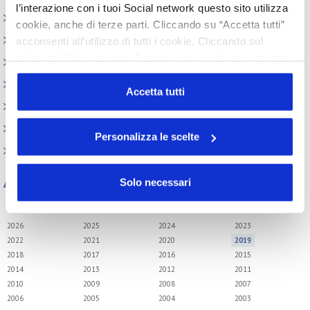
l’interazione con i tuoi Social network questo sito utilizza
Information Day
cookie, anche di terze parti. Cliccando su “Accetta tutti”
Beauty Links
acconsenti all’utilizzo di tutti i cookie. Cliccando sul
pulsante “Solo necessari” nessun cookie di tracciamento
Beauty Report
o profilazione viene utilizzato. Cliccando su
Incontri tematici
“Personalizza le scelte” è possibile esprimere la propria
Accetta tutti
Eventi Speciali
volontà in relazione a ciascuna categoria di cookie del
sito. Per ulteriori informazioni consulta la
Cookie Policy
Leonardo Genio e Bellezza
Personalizza le scelte
Milano Beauty Week
Archivio
Solo necessari
Tutti gli anni
2026
2025
2024
2023
2022
2021
2020
2019
2018
2017
2016
2015
2014
2013
2012
2011
2010
2009
2008
2007
2006
2005
2004
2003