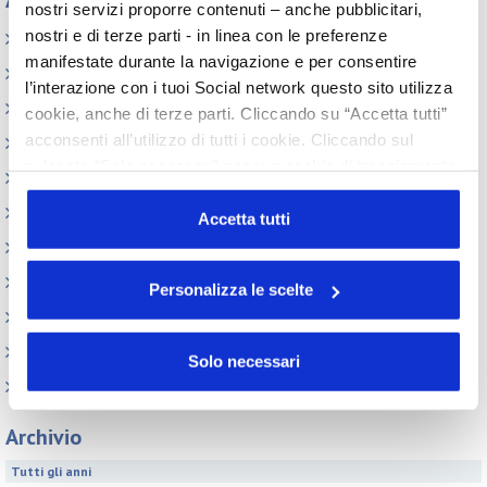
Appuntamenti
nostri servizi proporre contenuti – anche pubblicitari,
nostri e di terze parti - in linea con le preferenze
Elenco Completo
manifestate durante la navigazione e per consentire
Assemblea
l’interazione con i tuoi Social network questo sito utilizza
Convegno tecnico internazionale
cookie, anche di terze parti. Cliccando su “Accetta tutti”
acconsenti all’utilizzo di tutti i cookie. Cliccando sul
Cosmoprof
pulsante “Solo necessari” nessun cookie di tracciamento
Information Day
o profilazione viene utilizzato. Cliccando su
Beauty Links
“Personalizza le scelte” è possibile esprimere la propria
Accetta tutti
volontà in relazione a ciascuna categoria di cookie del
Beauty Report
sito. Per ulteriori informazioni consulta la
Cookie Policy
Incontri tematici
Personalizza le scelte
Eventi Speciali
Leonardo Genio e Bellezza
Solo necessari
Milano Beauty Week
Archivio
Tutti gli anni