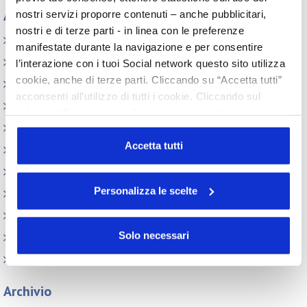
Appuntamenti
nostri servizi proporre contenuti – anche pubblicitari,
nostri e di terze parti - in linea con le preferenze
Elenco Completo
manifestate durante la navigazione e per consentire
Assemblea
l’interazione con i tuoi Social network questo sito utilizza
cookie, anche di terze parti. Cliccando su “Accetta tutti”
Convegno tecnico internazionale
acconsenti all’utilizzo di tutti i cookie. Cliccando sul
Cosmoprof
pulsante “Solo necessari” nessun cookie di tracciamento
Information Day
o profilazione viene utilizzato. Cliccando su
“Personalizza le scelte” è possibile esprimere la propria
Accetta tutti
Beauty Links
volontà in relazione a ciascuna categoria di cookie del
Beauty Report
sito. Per ulteriori informazioni consulta la
Cookie Policy
Personalizza le scelte
Incontri tematici
Eventi Speciali
Solo necessari
Leonardo Genio e Bellezza
Milano Beauty Week
Archivio