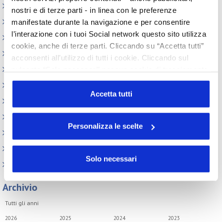
Elenco Completo
nostri e di terze parti - in linea con le preferenze
Assemblea
manifestate durante la navigazione e per consentire
l’interazione con i tuoi Social network questo sito utilizza
Convegno tecnico internazionale
cookie, anche di terze parti. Cliccando su “Accetta tutti”
Cosmoprof
acconsenti all’utilizzo di tutti i cookie. Cliccando sul
Information Day
pulsante “Solo necessari” nessun cookie di tracciamento
o profilazione viene utilizzato. Cliccando su
Beauty Links
“Personalizza le scelte” è possibile esprimere la propria
Accetta tutti
Beauty Report
volontà in relazione a ciascuna categoria di cookie del
Incontri tematici
sito. Per ulteriori informazioni consulta la
Cookie Policy
Personalizza le scelte
Eventi Speciali
Leonardo Genio e Bellezza
Solo necessari
Milano Beauty Week
Archivio
Tutti gli anni
2026
2025
2024
2023