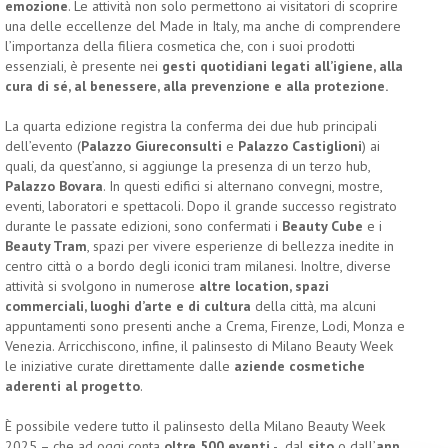
emozione
. Le attività non solo permettono ai visitatori di scoprire
una delle eccellenze del Made in Italy, ma anche di comprendere
l’importanza della filiera cosmetica che, con i suoi prodotti
essenziali, è presente nei
gesti quotidiani legati all’igiene, alla
cura di sé, al benessere, alla prevenzione e alla protezione.
La quarta edizione registra la conferma dei due hub principali
dell’evento (
Palazzo Giureconsulti
e
Palazzo Castiglioni
) ai
quali, da quest’anno, si aggiunge la presenza di un terzo hub,
Palazzo Bovara
. In questi edifici si alternano convegni, mostre,
eventi, laboratori e spettacoli. Dopo il grande successo registrato
durante le passate edizioni, sono confermati i
Beauty Cube
e i
Beauty Tram
, spazi per vivere esperienze di bellezza inedite in
centro città o a bordo degli iconici tram milanesi. Inoltre, diverse
attività si svolgono in numerose
altre
location, spazi
commerciali, luoghi d’arte e di cultura
della città, ma alcuni
appuntamenti sono presenti anche a Crema, Firenze, Lodi, Monza e
Venezia. Arricchiscono, infine, il palinsesto di Milano Beauty Week
le iniziative curate direttamente dalle
aziende cosmetiche
aderenti al progetto
.
È possibile vedere tutto il palinsesto della Milano Beauty Week
2025 – che ad oggi conta
oltre 500 eventi
- dal
sito
o dall’
app