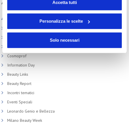
“Personalizza le scelte” è possibile esprimere la propria
Accetta tutti
Autentica Agency
è Tik Tok social media partner dell’evento.
volontà in relazione a ciascuna categoria di cookie del
sito. Per ulteriori informazioni consulta la
Cookie Policy
Appuntamenti
Personalizza le scelte
Elenco Completo
Assemblea
Solo necessari
Convegno tecnico internazionale
Cosmoprof
Information Day
Beauty Links
Beauty Report
Incontri tematici
Eventi Speciali
Leonardo Genio e Bellezza
Milano Beauty Week