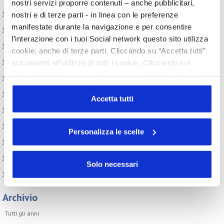
nostri servizi proporre contenuti – anche pubblicitari,
Elenco Completo
nostri e di terze parti - in linea con le preferenze
manifestate durante la navigazione e per consentire
Assemblea
l’interazione con i tuoi Social network questo sito utilizza
Convegno tecnico internazionale
cookie, anche di terze parti. Cliccando su “Accetta tutti”
Cosmoprof
acconsenti all’utilizzo di tutti i cookie. Cliccando sul
pulsante “Solo necessari” nessun cookie di tracciamento
Information Day
o profilazione viene utilizzato. Cliccando su
Beauty Links
“Personalizza le scelte” è possibile esprimere la propria
Accetta tutti
Beauty Report
volontà in relazione a ciascuna categoria di cookie del
sito. Per ulteriori informazioni consulta la
Cookie Policy
Incontri tematici
Personalizza le scelte
Eventi Speciali
Leonardo Genio e Bellezza
Solo necessari
Milano Beauty Week
Archivio
Tutti gli anni