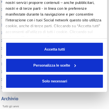
Appuntamenti
nostri servizi proporre contenuti – anche pubblicitari,
nostri e di terze parti - in linea con le preferenze
Elenco Completo
manifestate durante la navigazione e per consentire
Assemblea
l’interazione con i tuoi Social network questo sito utilizza
Convegno tecnico internazionale
cookie, anche di terze parti. Cliccando su “Accetta tutti”
acconsenti all’utilizzo di tutti i cookie. Cliccando sul
Cosmoprof
pulsante “Solo necessari” nessun cookie di tracciamento
Information Day
o profilazione viene utilizzato. Cliccando su
Beauty Links
“Personalizza le scelte” è possibile esprimere la propria
Accetta tutti
volontà in relazione a ciascuna categoria di cookie del
Beauty Report
sito. Per ulteriori informazioni consulta la
Cookie Policy
Incontri tematici
Personalizza le scelte
Eventi Speciali
Leonardo Genio e Bellezza
Solo necessari
Milano Beauty Week
Archivio
Tutti gli anni