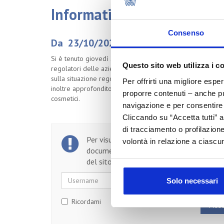
Information Day 2025
Consenso
Da 23/10/2025 a 23/10/2025
Si è tenuto giovedì 23 ottobre (in presenza e via webinar)
Questo sito web utilizza i c
regolatori delle aziende associate. Il programma ha prev
sulla situazione regolatoria degli ingredienti in discussio
Per offrirti una migliore espe
inoltre approfondito il regolamento europeo sulla defores
proporre contenuti – anche pub
cosmetici.
navigazione e per consentire l
Cliccando su “Accetta tutti” a
di tracciamento o profilazione
Per visualizzare il testo completo del
volontà in relazione a ciascun
documento, devi essere un utente regist
del sito.
Username
Password
Solo necessari
Ricordami