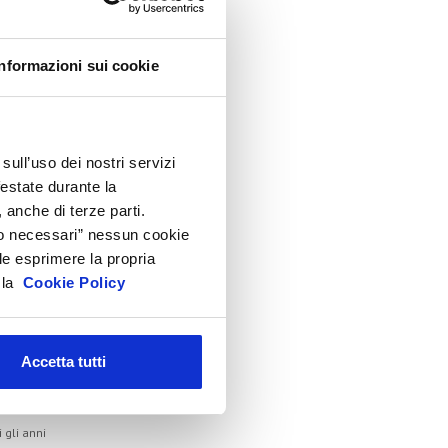
lenco Completo
Informazioni sui cookie
ssemblea
onvegno tecnico internazionale
Cosmoprof
sull’uso dei nostri servizi
nformation Day
festate durante la
eauty Links
 anche di terze parti.
eauty Report
Solo necessari” nessun cookie
le esprimere la propria
ncontri tematici
a la
Cookie Policy
venti Speciali
eonardo Genio e Bellezza
ilano Beauty Week
Accetta tutti
hivio
i gli anni