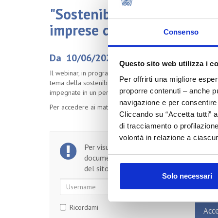
"Sostenibilità in azienda: 
imprese del settore cosmet
Consenso
Da 10/06/2021 a 10/06/2021
Questo sito web utilizza i c
Il webinar, in programma giovedì 10 giugno è stato dedicat
Per offrirti una migliore espe
tema della sostenibilità. La novità arricchisce l'offerta 2
proporre contenuti – anche pub
impegnate in un percorso di miglioramento della sostenibi
navigazione e per consentire l
Per accedere ai materilali scrivere a
laura.corfini@cosmetic
Cliccando su “Accetta tutti” a
di tracciamento o profilazione
volontà in relazione a ciascun
Per visualizzare il testo completo del
documento, devi essere un utente regist
del sito.
Solo necessari
Username
Password
Ricordami