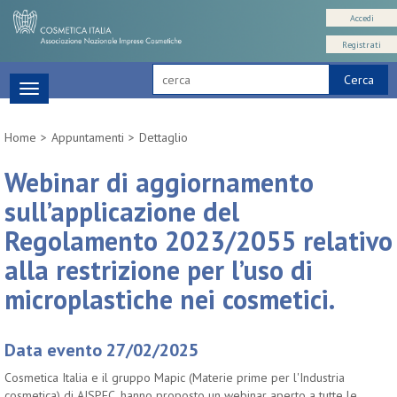
Accedi
Registrati
Cerca
Toggle
navigation
Home
Appuntamenti
Dettaglio
Webinar di aggiornamento
sull’applicazione del
Regolamento 2023/2055 relativo
alla restrizione per l’uso di
microplastiche nei cosmetici.
Data evento 27/02/2025
Cosmetica Italia e il gruppo Mapic (Materie prime per l'Industria
cosmetica) di AISPEC, hanno proposto un webinar aperto a tutte le