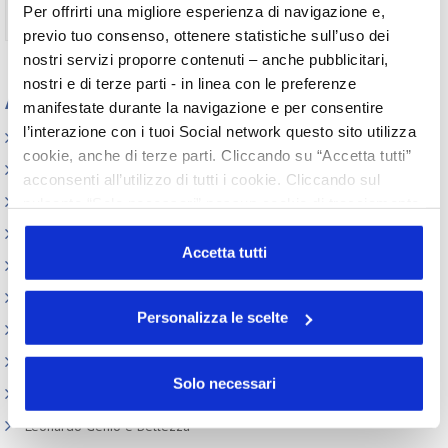
Non ti sei ancora registrato?
Registrati
Per offrirti una migliore esperienza di navigazione e,
previo tuo consenso, ottenere statistiche sull’uso dei
nostri servizi proporre contenuti – anche pubblicitari,
nostri e di terze parti - in linea con le preferenze
Appuntamenti
manifestate durante la navigazione e per consentire
l’interazione con i tuoi Social network questo sito utilizza
Elenco Completo
cookie, anche di terze parti. Cliccando su “Accetta tutti”
Assemblea
acconsenti all’utilizzo di tutti i cookie. Cliccando sul
Convegno tecnico internazionale
pulsante “Solo necessari” nessun cookie di tracciamento
o profilazione viene utilizzato. Cliccando su
Cosmoprof
“Personalizza le scelte” è possibile esprimere la propria
Accetta tutti
Information Day
volontà in relazione a ciascuna categoria di cookie del
Beauty Links
sito. Per ulteriori informazioni consulta la
Cookie Policy
Personalizza le scelte
Beauty Report
Incontri tematici
Solo necessari
Eventi Speciali
Leonardo Genio e Bellezza