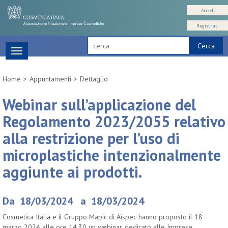
Accedi
Registrati
Cerca
Toggle
navigation
Home
Appuntamenti
Dettaglio
Webinar sull’applicazione del
Regolamento 2023/2055 relativo
alla restrizione per l’uso di
microplastiche intenzionalmente
aggiunte ai prodotti.
Da 18/03/2024 a 18/03/2024
Cosmetica Italia e il Gruppo Mapic di Aispec hanno proposto il 18
marzo 2024 alle ore 14.30 un webinar, dedicato alle Imprese