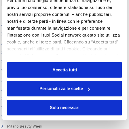
Per offrirti una migliore esperienza di navigazione e,
previo tuo consenso, ottenere statistiche sull’uso dei
nostri servizi proporre contenuti – anche pubblicitari,
nostri e di terze parti - in linea con le preferenze
Appuntamenti
manifestate durante la navigazione e per consentire
Elenco Completo
l’interazione con i tuoi Social network questo sito utilizza
cookie, anche di terze parti. Cliccando su “Accetta tutti”
Assemblea
acconsenti all’utilizzo di tutti i cookie. Cliccando sul
Convegno tecnico internazionale
pulsante “Solo necessari” nessun cookie di tracciamento
Cosmoprof
o profilazione viene utilizzato. Cliccando su
“Personalizza le scelte” è possibile esprimere la propria
Accetta tutti
Information Day
volontà in relazione a ciascuna categoria di cookie del
Beauty Links
sito. Per ulteriori informazioni consulta la
Cookie Policy
Personalizza le scelte
Beauty Report
Incontri tematici
Solo necessari
Eventi Speciali
Leonardo Genio e Bellezza
Milano Beauty Week