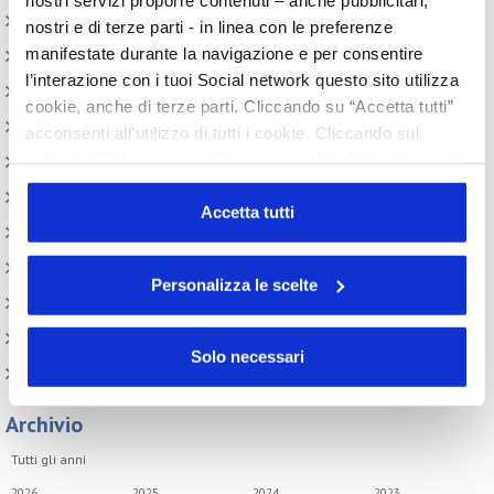
Elenco Completo
nostri e di terze parti - in linea con le preferenze
manifestate durante la navigazione e per consentire
Assemblea
l’interazione con i tuoi Social network questo sito utilizza
Convegno tecnico internazionale
cookie, anche di terze parti. Cliccando su “Accetta tutti”
Cosmoprof
acconsenti all’utilizzo di tutti i cookie. Cliccando sul
pulsante “Solo necessari” nessun cookie di tracciamento
Information Day
o profilazione viene utilizzato. Cliccando su
Beauty Links
“Personalizza le scelte” è possibile esprimere la propria
Accetta tutti
Beauty Report
volontà in relazione a ciascuna categoria di cookie del
sito. Per ulteriori informazioni consulta la
Cookie Policy
Incontri tematici
Personalizza le scelte
Eventi Speciali
Leonardo Genio e Bellezza
Solo necessari
Milano Beauty Week
Archivio
Tutti gli anni
2026
2025
2024
2023