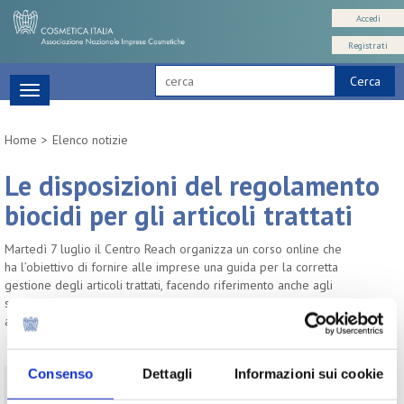
Accedi
Registrati
Cerca
Toggle
navigation
Home
Elenco notizie
Le disposizioni del regolamento
biocidi per gli articoli trattati
Martedì 7 luglio il Centro Reach organizza un corso online che
ha l’obiettivo di fornire alle imprese una guida per la corretta
gestione degli articoli trattati, facendo riferimento anche agli
strumenti ad oggi a disposizione per stabilire se un prodotto è un
articolo trattato con biocidi.
Consenso
Dettagli
Informazioni sui cookie
Per visualizzare il testo completo del