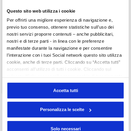
documento, devi essere un utente registrato
del sito.
Questo sito web utilizza i cookie
Username
Per offrirti una migliore esperienza di navigazione e,
previo tuo consenso, ottenere statistiche sull’uso dei
Password
nostri servizi proporre contenuti – anche pubblicitari,
nostri e di terze parti - in linea con le preferenze
manifestate durante la navigazione e per consentire
Ricordami
l’interazione con i tuoi Social network questo sito utilizza
cookie, anche di terze parti. Cliccando su “Accetta tutti”
acconsenti all’utilizzo di tutti i cookie. Cliccando sul
pulsante “Solo necessari” nessun cookie di tracciamento
o profilazione viene utilizzato. Cliccando su
Non ti sei ancora registrato?
Registrati
“Personalizza le scelte” è possibile esprimere la propria
Accetta tutti
volontà in relazione a ciascuna categoria di cookie del
sito. Per ulteriori informazioni consulta la
Cookie Policy
Personalizza le scelte
Copyright
UNISERVICE
2015 - 2019
Via Accademia, 33 – 20131 Milano – C.F. 05901970151
Solo necessari
Indirizzo di posta certificata – PEC