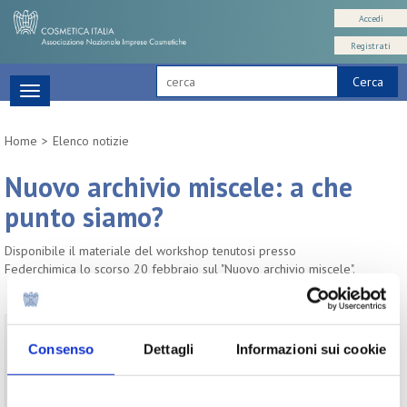
Accedi
Registrati
Cerca
Toggle
navigation
Home
Elenco notizie
Nuovo archivio miscele: a che
punto siamo?
Disponibile il materiale del workshop tenutosi presso
Federchimica lo scorso 20 febbraio sul "Nuovo archivio miscele".
Per visualizzare il testo completo del
Consenso
Dettagli
Informazioni sui cookie
documento, devi essere un utente registrato
del sito.