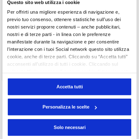
Username
Questo sito web utilizza i cookie
Per offrirti una migliore esperienza di navigazione e,
Password
previo tuo consenso, ottenere statistiche sull’uso dei
nostri servizi proporre contenuti – anche pubblicitari,
nostri e di terze parti - in linea con le preferenze
Ricordami
manifestate durante la navigazione e per consentire
l’interazione con i tuoi Social network questo sito utilizza
cookie, anche di terze parti. Cliccando su “Accetta tutti”
acconsenti all’utilizzo di tutti i cookie. Cliccando sul
Non ti sei ancora registrato?
Registrati
pulsante “Solo necessari” nessun cookie di tracciamento
o profilazione viene utilizzato. Cliccando su
“Personalizza le scelte” è possibile esprimere la propria
Accetta tutti
volontà in relazione a ciascuna categoria di cookie del
sito. Per ulteriori informazioni consulta la
Cookie Policy
Personalizza le scelte
Copyright
UNISERVICE
2015 - 2019
Via Accademia, 33 – 20131 Milano – C.F. 05901970151
Indirizzo di posta certificata – PEC
Privacy Policy |
Cookie Policy |
Credits
Solo necessari