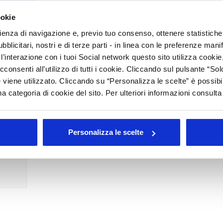
sulla scheda dati di sicurezza
ookie
on focus sulle schede dati di sicurezza, principale mezzo di
rienza di navigazione e, previo tuo consenso, ottenere statistiche 
lle sostanze e miscele lungo la catena di approvvigionamento.
blicitari, nostri e di terze parti - in linea con le preferenze mani
’interazione con i tuoi Social network questo sito utilizza cookie,
cconsenti all’utilizzo di tutti i cookie. Cliccando sul pulsante “
 viene utilizzato. Cliccando su “Personalizza le scelte” è possibi
a categoria di cookie del sito. Per ulteriori informazioni consult
rato
Personalizza le scelte