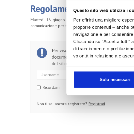
Regolamento REACH: focus 
Questo sito web utilizza i c
Martedì 16 giugno il Centro REACH organizza un corso c
Per offrirti una migliore espe
comunicazione per trasmettere le informazioni relative a
proporre contenuti – anche pub
navigazione e per consentire l
Cliccando su “Accetta tutti” a
di tracciamento o profilazione
Per visualizzare il testo completo del
volontà in relazione a ciascun
documento, devi essere un utente regist
del sito.
Username
Password
Solo necessari
Ricordami
Non ti sei ancora registrato?
Registrati