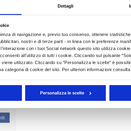
locking Asia Pacific’s True
Dettagli
ookie
rà
l'evento dal titolo “Beyond China - Unlocking asia Pacific's
rienza di navigazione e, previo tuo consenso, ottenere statistiche 
ollaborazione
con LYC Partners
.
L'evento
rappresenta
ssate
a
sviluppare
strategie
di
internazionalizzazione
nell'area
blicitari, nostri e di terze parti - in linea con le preferenze mani
’interazione con i tuoi Social network questo sito utilizza cookie,
cconsenti all’utilizzo di tutti i cookie. Cliccando sul pulsante “
 viene utilizzato. Cliccando su “Personalizza le scelte” è possibi
a categoria di cookie del sito. Per ulteriori informazioni consult
rato
Personalizza le scelte