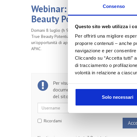
Webinar: Beyond China – Un
Consenso
Beauty Potential
Questo sito web utilizza i c
Domani 8 luglio (h 9:30/10:30) in modalità webinar,
si
ter
Per offrirti una migliore espe
True Beauty Potential
”,
promosso
da
Cosmoprof Asia
in
c
un'opportunità
di
approfondimento
per
le
imprese
intere
proporre contenuti – anche pub
APAC
.
navigazione e per consentire l
Cliccando su “Accetta tutti” a
di tracciamento o profilazione
volontà in relazione a ciascun
Per visualizzare il testo completo del
documento, devi essere un utente regist
del sito.
Solo necessari
Username
Password
Ricordami