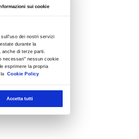
Informazioni sui cookie
sull’uso dei nostri servizi
festate durante la
 anche di terze parti.
Solo necessari” nessun cookie
le esprimere la propria
a la
Cookie Policy
Accetta tutti