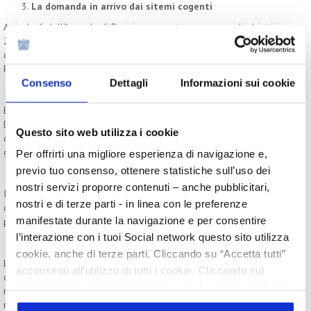
La domanda in arrivo dai sitemi cogenti
Articolo 6 dell'Accordo di Parigi e proposta europea sugli obiettivi
2040 aprono ai crediti. Le aziende più accorte acquistano già
quote dei progetti per garantirsi fornitura futura di crediti di CO2.
Prospettive di rialzo fino a due ordini di grandezza.
Consenso
Dettagli
Informazioni sui cookie
Il paradosso europeo.
Bruxelles apre ai crediti di CO2 negli obiettivi 2040, ma con la
Direttiva 2024/825 (anti greenwashing) rende più difficile
Questo sito web utilizza i cookie
comunicare impegni di neutralità climatica. Un'incoerenza da
governare strategicamente.
Per offrirti una migliore esperienza di navigazione e,
previo tuo consenso, ottenere statistiche sull’uso dei
Compliance e vantaggio competitivo.
nostri servizi proporre contenuti – anche pubblicitari,
Integrare i crediti restando allineati a ICVCM, ISO 14068-1 e alle
nostri e di terze parti - in linea con le preferenze
direttive europee è possibile e oggi è un'opportunità di
manifestate durante la navigazione e per consentire
posizionamento prima ancora che reputazionale.
l’interazione con i tuoi Social network questo sito utilizza
cookie, anche di terze parti. Cliccando su “Accetta tutti”
L'intervento raccoglie il testimone dalla misurazione e riduzione
acconsenti all’utilizzo di tutti i cookie. Cliccando sul
delle emissioni per affrontare la domanda successiva: come si
pulsante “Solo necessari” nessun cookie di tracciamento
raggiunge concretamente la neutralità climatica una volta ridotto il
o profilazione viene utilizzato. Cliccando su
riducibile? La risposta passa dagli strumenti di mercato, che non