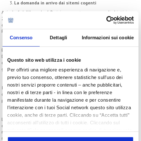
La domanda in arrivo dai sitemi cogenti
Articolo 6 dell'Accordo di Parigi e proposta europea sugli obiettivi
2040 aprono ai crediti. Le aziende più accorte acquistano già
quote dei progetti per garantirsi fornitura futura di crediti di CO2.
Prospettive di rialzo fino a due ordini di grandezza.
Consenso
Dettagli
Informazioni sui cookie
Il paradosso europeo.
Bruxelles apre ai crediti di CO2 negli obiettivi 2040, ma con la
Direttiva 2024/825 (anti greenwashing) rende più difficile
Questo sito web utilizza i cookie
comunicare impegni di neutralità climatica. Un'incoerenza da
governare strategicamente.
Per offrirti una migliore esperienza di navigazione e,
previo tuo consenso, ottenere statistiche sull’uso dei
Compliance e vantaggio competitivo.
nostri servizi proporre contenuti – anche pubblicitari,
Integrare i crediti restando allineati a ICVCM, ISO 14068-1 e alle
nostri e di terze parti - in linea con le preferenze
direttive europee è possibile e oggi è un'opportunità di
manifestate durante la navigazione e per consentire
posizionamento prima ancora che reputazionale.
l’interazione con i tuoi Social network questo sito utilizza
cookie, anche di terze parti. Cliccando su “Accetta tutti”
L'intervento raccoglie il testimone dalla misurazione e riduzione
acconsenti all’utilizzo di tutti i cookie. Cliccando sul
delle emissioni per affrontare la domanda successiva: come si
pulsante “Solo necessari” nessun cookie di tracciamento
raggiunge concretamente la neutralità climatica una volta ridotto il
o profilazione viene utilizzato. Cliccando su
riducibile? La risposta passa dagli strumenti di mercato, che non