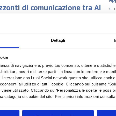
zzonti di comunicazione tra AI
E
A
C
Dettagli
I
B
io 2025 (h.11/13)
un evento dedicato ai temi di
AI
e
Fake
ookie
B
rienza di navigazione e, previo tuo consenso, ottenere statistiche 
I
blicitari, nostri e di terze parti - in linea con le preferenze mani
E
ake news e l'importanza delle normative per la protezione del
’interazione con i tuoi Social network questo sito utilizza cookie,
L
cconsenti all’utilizzo di tutti i cookie. Cliccando sul pulsante “
i big data e le scienze umane stanno rivoluzionando la
 viene utilizzato. Cliccando su “Personalizza le scelte” è possibi
M
o.
a categoria di cookie del sito. Per ulteriori informazioni consult
e sull'importanza di una comunicazione trasparente per
Arc
Tutt
e tendenze per rispondere alle sfide di un mercato globale