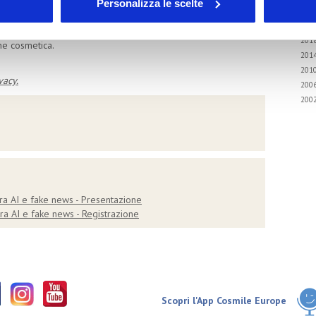
Personalizza le scelte
202
202
 che hanno condiviso le loro conoscenze e offerto spunti di
201
one cosmetica.
201
201
vacy.
200
200
ra AI e fake news - Presentazione
a AI e fake news - Registrazione
Scopri l'App Cosmile Europe