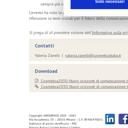
Solo necessari
sempre più complesso.
L'evento ha visto la partecipazione di esperti del settore
riflessione su temi cruciali per il futuro della comunicazi
Si prega di di prendere visione dell'
Informativa sulla pri
Contatti
Valeria Zanelli |
valeria.zanelli@cosmeticaitalia.it
Download
Cosmetica2030: Nuovi orizzonti di comunicazione t
Cosmetica2030: Nuovi orizzonti di comunicazione tr
Copyright
UNISERVICE
2015 - 2019
Via Accademia, 33 – 20131 Milano – C.F. 05901970151
Indirizzo di posta certificata – PEC
Privacy Policy |
Cookie Policy |
Credits