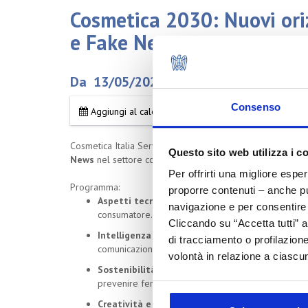
Cosmetica 2030: Nuovi ori
e Fake News
Da 13/05/2025 a 13/05/2025
Consenso
Aggiungi al calendario
Cosmetica Italia Servizi ha organizzato
martedì 13 magg
Questo sito web utilizza i c
News
nel settore cosmetico.
Per offrirti una migliore espe
Programma:
proporre contenuti – anche pub
Aspetti tecnico-regolatori
: La gestione delle f
navigazione e per consentire l
consumatore.
Cliccando su “Accetta tutti” a
Intelligenza Artificiale e semiotica
: Come l'AI, 
di tracciamento o profilazione
comunicazione personalizzata nel settore cosmetic
volontà in relazione a ciascun
Sostenibilità
: Un focus sulle normative europee 
prevenire fenomeni come il greenwashing.
Creatività e marketing
: Esplorazione delle nuov