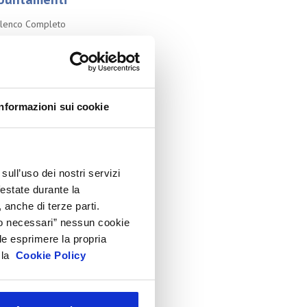
lenco Completo
ssemblea
onvegno tecnico internazionale
Cosmoprof
Informazioni sui cookie
nformation Day
eauty Links
eauty Report
sull’uso dei nostri servizi
ncontri tematici
festate durante la
venti Speciali
 anche di terze parti.
eonardo Genio e Bellezza
Solo necessari” nessun cookie
le esprimere la propria
ilano Beauty Week
a la
Cookie Policy
hivio
i gli anni