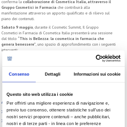
conferma la
collaborazione di Cosmetica Italia, attraverso il
Gruppo Cosmetici in Farmacia
che contribuirà alla
manifestazione attraverso un apporto qualificato e di rilievo sul
piano dei contenuti.
Sabato 9 maggio
, durante il Cosmetic Summit, Il Gruppo
Cosmetici in Farmacia di Cosmetica Italia presenterà una sessione
dal titolo
“This is Bellezza: la cosmetica in farmacia che
genera benessere”
, uno spazio di approfondimento con i seguenti
interventi:
Luigi Corvi, presidente Gruppo Cosmetici in Farmacia
Introduzione e scenario di riferimento
Roberto Isolda, responsabile Centro Studi Cosmetica
Consenso
Dettagli
Informazioni sui cookie
Italia
I numeri del cosmetico in farmacia: crescita e nuove
opportunità
Questo sito web utilizza i cookie
Appuntamenti
Per offrirti una migliore esperienza di navigazione e,
previo tuo consenso, ottenere statistiche sull’uso dei
Elenco Completo
nostri servizi proporre contenuti – anche pubblicitari,
Assemblea
nostri e di terze parti - in linea con le preferenze