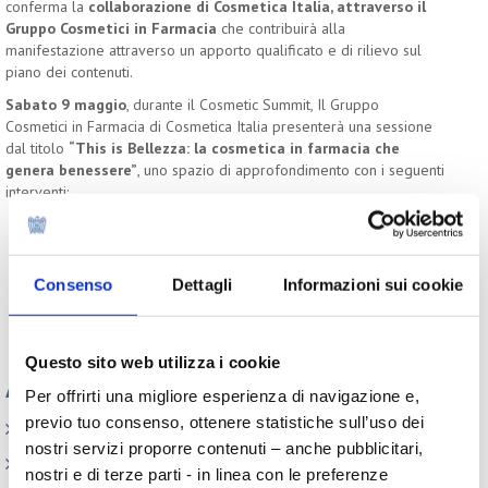
conferma la
collaborazione di Cosmetica Italia, attraverso il
Gruppo Cosmetici in Farmacia
che contribuirà alla
manifestazione attraverso un apporto qualificato e di rilievo sul
piano dei contenuti.
Sabato 9 maggio
, durante il Cosmetic Summit, Il Gruppo
Cosmetici in Farmacia di Cosmetica Italia presenterà una sessione
dal titolo
“This is Bellezza: la cosmetica in farmacia che
genera benessere”
, uno spazio di approfondimento con i seguenti
interventi:
Luigi Corvi, presidente Gruppo Cosmetici in Farmacia
Introduzione e scenario di riferimento
Roberto Isolda, responsabile Centro Studi Cosmetica
Consenso
Dettagli
Informazioni sui cookie
Italia
I numeri del cosmetico in farmacia: crescita e nuove
opportunità
Questo sito web utilizza i cookie
Appuntamenti
Per offrirti una migliore esperienza di navigazione e,
previo tuo consenso, ottenere statistiche sull’uso dei
Elenco Completo
nostri servizi proporre contenuti – anche pubblicitari,
Assemblea
nostri e di terze parti - in linea con le preferenze