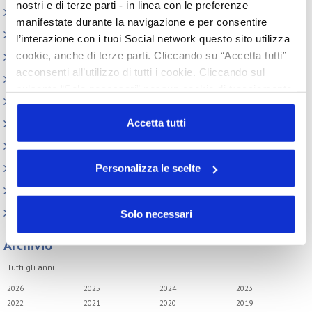
nostri e di terze parti - in linea con le preferenze
Assemblea
manifestate durante la navigazione e per consentire
Convegno tecnico internazionale
l’interazione con i tuoi Social network questo sito utilizza
cookie, anche di terze parti. Cliccando su “Accetta tutti”
Cosmoprof
acconsenti all’utilizzo di tutti i cookie. Cliccando sul
Information Day
pulsante “Solo necessari” nessun cookie di tracciamento
Beauty Links
o profilazione viene utilizzato. Cliccando su
“Personalizza le scelte” è possibile esprimere la propria
Accetta tutti
Beauty Report
volontà in relazione a ciascuna categoria di cookie del
Incontri tematici
sito. Per ulteriori informazioni consulta la
Cookie Policy
Personalizza le scelte
Eventi Speciali
Leonardo Genio e Bellezza
Milano Beauty Week
Solo necessari
Archivio
Tutti gli anni
2026
2025
2024
2023
2022
2021
2020
2019