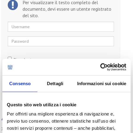
Per visualizzare il testo completo del
documento, devi essere un utente registrato
del sito.
Username
Password
Ricordami
Consenso
Dettagli
Informazioni sui cookie
Non ti sei ancora registrato?
Registrati
Questo sito web utilizza i cookie
Per offrirti una migliore esperienza di navigazione e,
Appuntamenti
previo tuo consenso, ottenere statistiche sull’uso dei
nostri servizi proporre contenuti – anche pubblicitari,
Elenco Completo