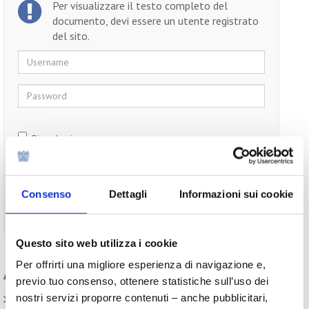
Per visualizzare il testo completo del
documento, devi essere un utente registrato
del sito.
Username
Password
Ricordami
Consenso
Dettagli
Informazioni sui cookie
Non ti sei ancora registrato?
Registrati
Questo sito web utilizza i cookie
Per offrirti una migliore esperienza di navigazione e,
Appuntamenti
previo tuo consenso, ottenere statistiche sull’uso dei
nostri servizi proporre contenuti – anche pubblicitari,
Elenco Completo