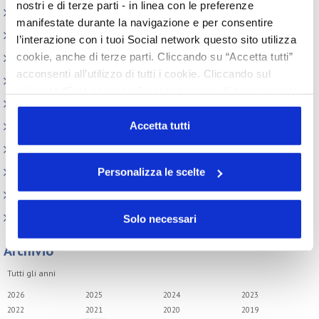
nostri e di terze parti - in linea con le preferenze
Assemblea
manifestate durante la navigazione e per consentire
Convegno tecnico internazionale
l’interazione con i tuoi Social network questo sito utilizza
cookie, anche di terze parti. Cliccando su “Accetta tutti”
Cosmoprof
acconsenti all’utilizzo di tutti i cookie. Cliccando sul
Information Day
pulsante “Solo necessari” nessun cookie di tracciamento
Beauty Links
o profilazione viene utilizzato. Cliccando su
“Personalizza le scelte” è possibile esprimere la propria
Accetta tutti
Beauty Report
volontà in relazione a ciascuna categoria di cookie del
Incontri tematici
sito. Per ulteriori informazioni consulta la
Cookie Policy
Personalizza le scelte
Eventi Speciali
Leonardo Genio e Bellezza
Milano Beauty Week
Solo necessari
Archivio
Tutti gli anni
2026
2025
2024
2023
2022
2021
2020
2019