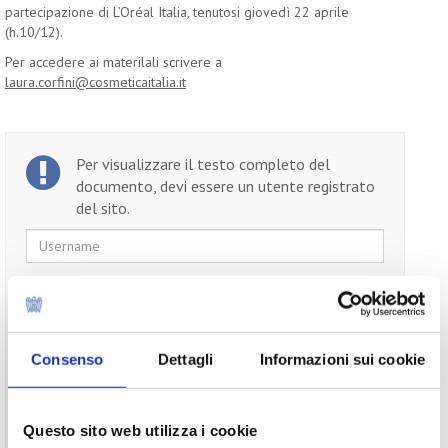
partecipazione di L’Oréal Italia, tenutosi giovedì 22 aprile
(h.10/12).
Per accedere ai materilali scrivere a
laura.corfini@cosmeticaitalia.it
Per visualizzare il testo completo del
documento, devi essere un utente registrato
del sito.
Username
Password
Ricordami
Consenso
Dettagli
Informazioni sui cookie
Questo sito web utilizza i cookie