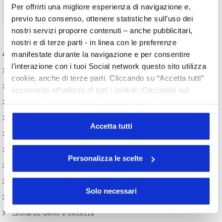
Per offrirti una migliore esperienza di navigazione e,
Non ti sei ancora registrato?
Registrati
previo tuo consenso, ottenere statistiche sull’uso dei
nostri servizi proporre contenuti – anche pubblicitari,
nostri e di terze parti - in linea con le preferenze
Appuntamenti
manifestate durante la navigazione e per consentire
l’interazione con i tuoi Social network questo sito utilizza
Elenco Completo
cookie, anche di terze parti. Cliccando su “Accetta tutti”
Assemblea
acconsenti all’utilizzo di tutti i cookie. Cliccando sul
pulsante “Solo necessari” nessun cookie di tracciamento
Convegno tecnico internazionale
o profilazione viene utilizzato. Cliccando su
Cosmoprof
“Personalizza le scelte” è possibile esprimere la propria
Accetta tutti
Information Day
volontà in relazione a ciascuna categoria di cookie del
sito. Per ulteriori informazioni consulta la
Cookie Policy
Beauty Links
Personalizza le scelte
Beauty Report
Incontri tematici
Solo necessari
Eventi Speciali
Leonardo Genio e Bellezza