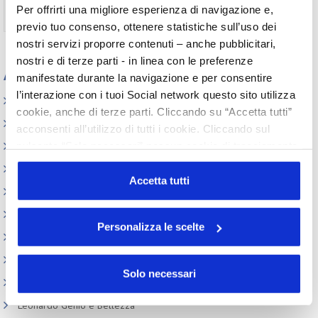
Per offrirti una migliore esperienza di navigazione e,
Non ti sei ancora registrato?
Registrati
previo tuo consenso, ottenere statistiche sull’uso dei
nostri servizi proporre contenuti – anche pubblicitari,
nostri e di terze parti - in linea con le preferenze
Appuntamenti
manifestate durante la navigazione e per consentire
l’interazione con i tuoi Social network questo sito utilizza
Elenco Completo
cookie, anche di terze parti. Cliccando su “Accetta tutti”
Assemblea
acconsenti all’utilizzo di tutti i cookie. Cliccando sul
pulsante “Solo necessari” nessun cookie di tracciamento
Convegno tecnico internazionale
o profilazione viene utilizzato. Cliccando su
Cosmoprof
“Personalizza le scelte” è possibile esprimere la propria
Accetta tutti
Information Day
volontà in relazione a ciascuna categoria di cookie del
sito. Per ulteriori informazioni consulta la
Cookie Policy
Beauty Links
Personalizza le scelte
Beauty Report
Incontri tematici
Solo necessari
Eventi Speciali
Leonardo Genio e Bellezza