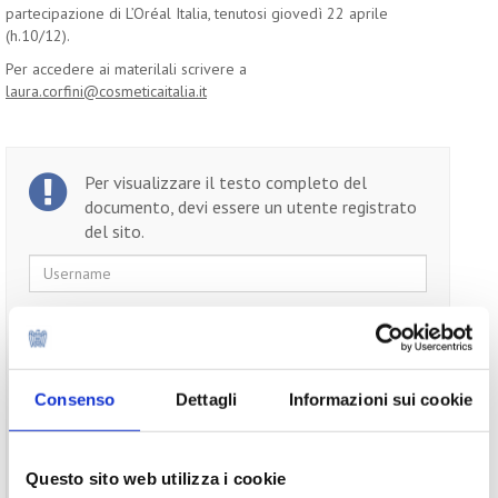
partecipazione di L’Oréal Italia, tenutosi giovedì 22 aprile
(h.10/12).
Per accedere ai materilali scrivere a
laura.corfini@cosmeticaitalia.it
Per visualizzare il testo completo del
documento, devi essere un utente registrato
del sito.
Username
Password
Ricordami
Consenso
Dettagli
Informazioni sui cookie
Questo sito web utilizza i cookie