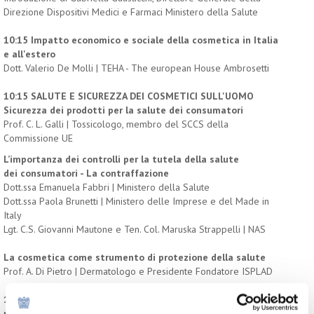
Direzione Dispositivi Medici e Farmaci Ministero della Salute
10:15 Impatto economico e sociale della cosmetica in Italia
e all'estero
Dott. Valerio De Molli | TEHA - The european House Ambrosetti
10:15 SALUTE E SICUREZZA DEI COSMETICI SULL'UOMO
Sicurezza dei prodotti per la salute dei consumatori
Prof. C. L. Galli | Tossicologo, membro del SCCS della
Commissione UE
L’importanza dei controlli per la tutela della salute
dei
consumatori - La contraffazione
Dott.ssa Emanuela Fabbri | Ministero della Salute
Dott.ssa Paola Brunetti | Ministero delle Imprese e del Made in
Italy
Lgt. C.S. Giovanni Mautone e Ten. Col. Maruska Strappelli | NAS
La cosmetica come strumento di protezione della salute
Prof. A. Di Pietro | Dermatologo e Presidente Fondatore ISPLAD
11:30 L’evoluzione normativa del ruolo dei
professionisti
dell’acconciatura e dell’estetica