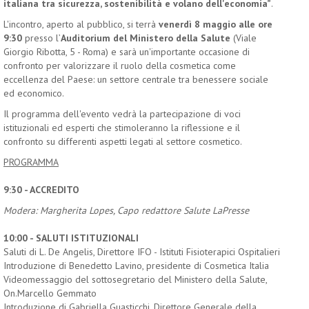
italiana tra sicurezza, sostenibilità e volano dell'economia”
.
L'incontro, aperto al pubblico, si terrà
venerdì 8 maggio alle ore
9:30
presso l’
Auditorium del Ministero della Salute
(Viale
Giorgio Ribotta, 5 - Roma) e sarà un'importante occasione di
confronto per valorizzare il ruolo della cosmetica come
eccellenza del Paese: un settore centrale tra benessere sociale
ed economico.
Il programma dell'evento vedrà la partecipazione di voci
istituzionali ed esperti che stimoleranno la riflessione e il
confronto su differenti aspetti legati al settore cosmetico.
PROGRAMMA
9:30 - ACCREDITO
Modera: Margherita Lopes, Capo redattore Salute LaPresse
10:00 - SALUTI ISTITUZIONALI
Saluti di L. De Angelis, Direttore IFO - Istituti Fisioterapici Ospitalieri
Introduzione di Benedetto Lavino, presidente di Cosmetica Italia
Videomessaggio del
sottosegretario del Ministero della Salute,
On.Marcello Gemmato
Introduzione di Gabriella Guasticchi, Direttore Generale della