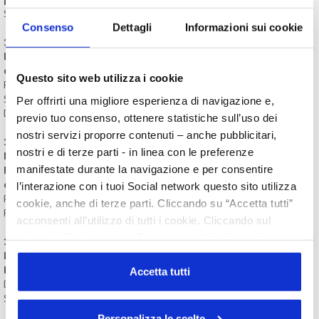
Sen. Renato Ancorotti
Consenso
Dettagli
Informazioni sui cookie
11:45 SALUTE E SICUREZZA DEI COSMETICI SULL'AMBIENTE
La sostenibilità nella produzione e nella
commercializzazione
dei prodotti cosmetici
Questo sito web utilizza i cookie
Prof.ssa Nora Annesi | Università IULM e Scuola Superiore
Sant’Anna di Pisa
Per offrirti una migliore esperienza di navigazione e,
Dott. Davide Bollati | Presidente Davines Group
previo tuo consenso, ottenere statistiche sull’uso dei
nostri servizi proporre contenuti – anche pubblicitari,
12:15
ATTRATTIVITÀ DEL SETTORE INDUSTRIALE VERSO
nostri e di terze parti - in linea con le preferenze
NUOVE OPPORTUNITÀ PROFESSIONALI
manifestate durante la navigazione e per consentire
Formazione e sbocchi professionali nel settore della
cosmetica
l’interazione con i tuoi Social network questo sito utilizza
Prof.ssa Giuseppina Nocca | Università Cattolica del Sacro Cuore di
cookie, anche di terze parti. Cliccando su “Accetta tutti”
Roma
acconsenti all’utilizzo di tutti i cookie. Cliccando sul
pulsante “Solo necessari” nessun cookie di tracciamento
12:30 RUOLO E VOCE DEL CONSUMATORE
o profilazione viene utilizzato. Cliccando su
L’educazione per il corretto utilizzo dei cosmetici come
beni
essenziali: il caso “I Cosmetic Bro”
“Personalizza le scelte” è possibile esprimere la propria
Accetta tutti
Dott. Marco Martinelli | Divulgatore scientifico,
Scuola Superiore
volontà in relazione a ciascuna categoria di cookie del
Sant’Anna di Pisa
sito. Per ulteriori informazioni consulta la
Cookie Policy
Personalizza le scelte