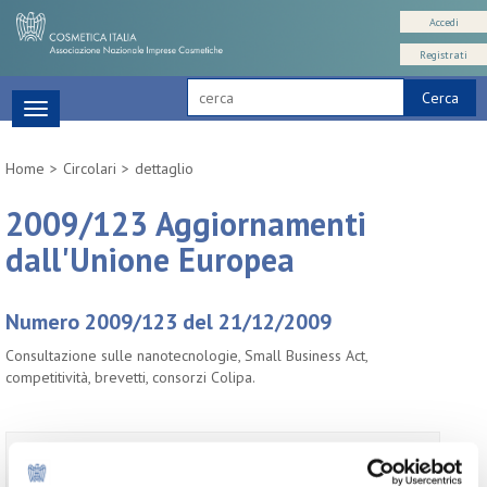
Accedi
Registrati
Cerca
Toggle
navigation
Home
Circolari
dettaglio
2009/123 Aggiornamenti
dall'Unione Europea
Numero 2009/123 del 21/12/2009
Consultazione sulle nanotecnologie, Small Business Act,
competitività, brevetti, consorzi Colipa.
Per visualizzare il testo completo del