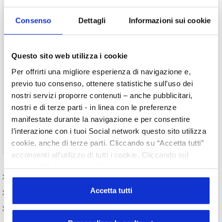
documento, devi essere un utente registrato
del sito.
Consenso
Dettagli
Informazioni sui cookie
Username
Password
Questo sito web utilizza i cookie
Per offrirti una migliore esperienza di navigazione e,
previo tuo consenso, ottenere statistiche sull’uso dei
Ricordami
nostri servizi proporre contenuti – anche pubblicitari,
nostri e di terze parti - in linea con le preferenze
manifestate durante la navigazione e per consentire
l’interazione con i tuoi Social network questo sito utilizza
Non ti sei ancora registrato?
Registrati
cookie, anche di terze parti. Cliccando su “Accetta tutti”
acconsenti all’utilizzo di tutti i cookie. Cliccando sul
pulsante “Solo necessari” nessun cookie di tracciamento
Elenco Completo
o profilazione viene utilizzato. Cliccando su
“Personalizza le scelte” è possibile esprimere la propria
Accetta tutti
Attività internazionali
volontà in relazione a ciascuna categoria di cookie del
Centro Studi
sito. Per ulteriori informazioni consulta la
Cookie Policy