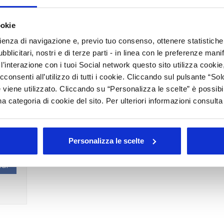
A
ormativi
C
ookie
D
rienza di navigazione e, previo tuo consenso, ottenere statistiche 
blicitari, nostri e di terze parti - in linea con le preferenze mani
T
viluppi legislativi che riteniamo possano esservi d’interesse
’interazione con i tuoi Social network questo sito utilizza cookie,
cconsenti all’utilizzo di tutti i cookie. Cliccando sul pulsante “
 viene utilizzato. Cliccando su “Personalizza le scelte” è possibi
a categoria di cookie del sito. Per ulteriori informazioni consult
rato
Personalizza le scelte