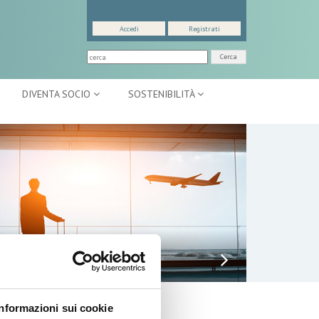
Accedi
Registrati
Cerca
DIVENTA SOCIO
SOSTENIBILITÀ
TTIVITÀ INTERNAZIONALI
lenco Completo
Informazioni sui cookie