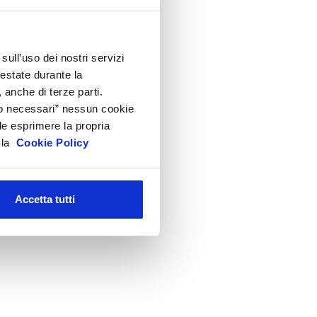
ttività internazionali
entro Studi
irezione
sull’uso dei nostri servizi
festate durante la
ecnico Regolatorio
 anche di terze parti.
Solo necessari” nessun cookie
le esprimere la propria
a la
Cookie Policy
Accetta tutti