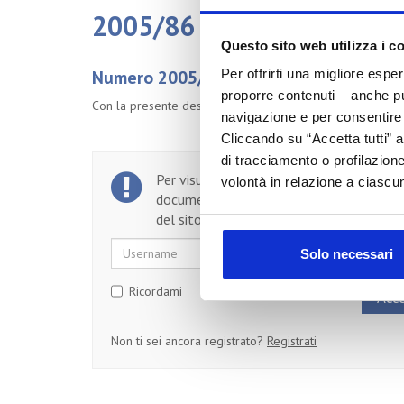
2005/86 Aggiornamenti n
Questo sito web utilizza i c
Numero 2005/86 del 12/09/2005
Per offrirti una migliore espe
proporre contenuti – anche pub
Con la presente desideriamo informarvi su alcuni recenti s
navigazione e per consentire l
Cliccando su “Accetta tutti” a
di tracciamento o profilazione
Per visualizzare il testo completo del
volontà in relazione a ciascun
documento, devi essere un utente regist
del sito.
Username
Password
Solo necessari
Ricordami
Non ti sei ancora registrato?
Registrati