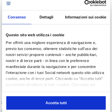
Per visualizzare il testo completo del
documento, devi essere un utente registrato
Consenso
Dettagli
Informazioni sui cookie
del sito.
Username
Questo sito web utilizza i cookie
Password
Per offrirti una migliore esperienza di navigazione e,
previo tuo consenso, ottenere statistiche sull’uso dei
nostri servizi proporre contenuti – anche pubblicitari,
Ricordami
nostri e di terze parti - in linea con le preferenze
manifestate durante la navigazione e per consentire
l’interazione con i tuoi Social network questo sito utilizza
cookie, anche di terze parti. Cliccando su “Accetta tutti”
Non ti sei ancora registrato?
Registrati
acconsenti all’utilizzo di tutti i cookie. Cliccando sul
pulsante “Solo necessari” nessun cookie di tracciamento
o profilazione viene utilizzato. Cliccando su
Elenco Completo
“Personalizza le scelte” è possibile esprimere la propria
Accetta tutti
volontà in relazione a ciascuna categoria di cookie del
Attività internazionali