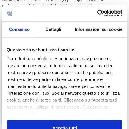
applicazione del Decreto n. 116 del 3 settembre 2020.
Per visualizzare il testo completo del
Consenso
Dettagli
Informazioni sui cookie
documento, devi essere un utente registrato
del sito.
Questo sito web utilizza i cookie
Username
Per offrirti una migliore esperienza di navigazione e,
Password
previo tuo consenso, ottenere statistiche sull’uso dei
nostri servizi proporre contenuti – anche pubblicitari,
nostri e di terze parti - in linea con le preferenze
Ricordami
manifestate durante la navigazione e per consentire
l’interazione con i tuoi Social network questo sito utilizza
cookie, anche di terze parti. Cliccando su “Accetta tutti”
acconsenti all’utilizzo di tutti i cookie. Cliccando sul
pulsante “Solo necessari” nessun cookie di tracciamento
Non ti sei ancora registrato?
Registrati
o profilazione viene utilizzato. Cliccando su
“Personalizza le scelte” è possibile esprimere la propria
Accetta tutti