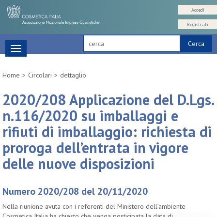
Accedi
Registrati
Cerca
Toggle
navigation
Home
Circolari
dettaglio
2020/208 Applicazione del D.Lgs.
n.116/2020 su imballaggi e
rifiuti di imballaggio: richiesta di
proroga dell’entrata in vigore
delle nuove disposizioni
Numero 2020/208 del 20/11/2020
Nella riunione avuta con i referenti del Ministero dell’ambiente
Cosmetica Italia ha chiesto che venga posticipata la data di