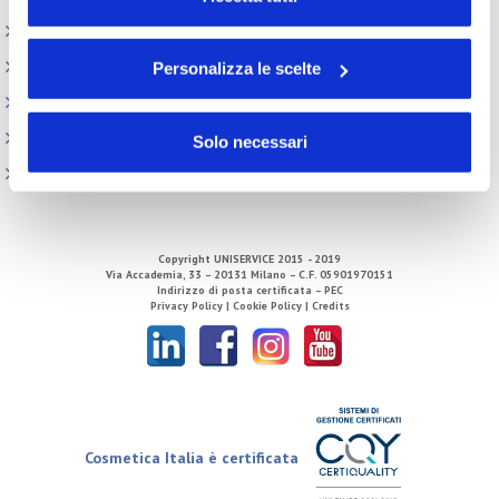
volontà in relazione a ciascuna categoria di cookie del
Elenco Completo
sito. Per ulteriori informazioni consulta la
Cookie Policy
Attività internazionali
Personalizza le scelte
Centro Studi
Direzione
Solo necessari
Tecnico Regolatorio
Copyright
UNISERVICE
2015 - 2019
Via Accademia, 33 – 20131 Milano – C.F. 05901970151
Indirizzo di posta certificata – PEC
Privacy Policy |
Cookie Policy |
Credits
Cosmetica Italia è certificata