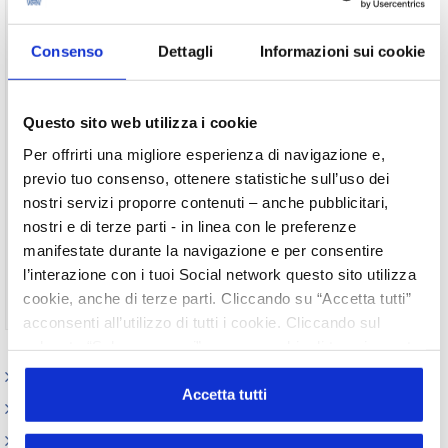
Per visualizzare il testo completo del
documento, devi essere un utente registrato
del sito.
Consenso
Dettagli
Informazioni sui cookie
Username
Questo sito web utilizza i cookie
Password
Per offrirti una migliore esperienza di navigazione e,
previo tuo consenso, ottenere statistiche sull’uso dei
Ricordami
nostri servizi proporre contenuti – anche pubblicitari,
nostri e di terze parti - in linea con le preferenze
manifestate durante la navigazione e per consentire
l’interazione con i tuoi Social network questo sito utilizza
cookie, anche di terze parti. Cliccando su “Accetta tutti”
Non ti sei ancora registrato?
Registrati
acconsenti all’utilizzo di tutti i cookie. Cliccando sul
pulsante “Solo necessari” nessun cookie di tracciamento
o profilazione viene utilizzato. Cliccando su
Elenco Completo
“Personalizza le scelte” è possibile esprimere la propria
Accetta tutti
Attività internazionali
volontà in relazione a ciascuna categoria di cookie del
Centro Studi
sito. Per ulteriori informazioni consulta la
Cookie Policy